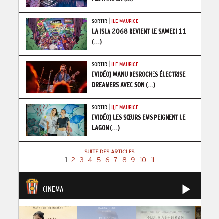
|
SORTIR
ILE MAURICE
LA ISLA 2068 REVIENT LE SAMEDI 11
(...)
|
SORTIR
ILE MAURICE
[VIDÉO] MANU DESROCHES ÉLECTRISE
DREAMERS AVEC SON
(...)
|
SORTIR
ILE MAURICE
[VIDÉO] LES SŒURS EMS PEIGNENT LE
LAGON
(...)
SUITE DES ARTICLES
1
2
3
4
5
6
7
8
9
10
11
CINEMA