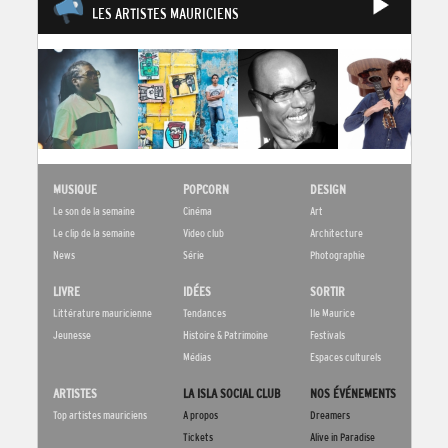
LES ARTISTES MAURICIENS
MUSIQUE
POPCORN
DESIGN
Le son de la semaine
Cinéma
Art
Le clip de la semaine
Video club
Architecture
News
Série
Photographie
LIVRE
IDÉES
SORTIR
Littérature mauricienne
Tendances
Ile Maurice
Jeunesse
Histoire & Patrimoine
Festivals
Médias
Espaces culturels
ARTISTES
LA ISLA SOCIAL CLUB
NOS ÉVÉNEMENTS
Top artistes mauriciens
A propos
Dreamers
Tickets
Alive in Paradise