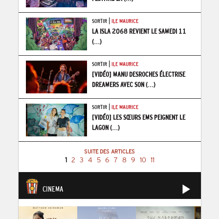
|
SORTIR
ILE MAURICE
LA ISLA 2068 REVIENT LE SAMEDI 11
(...)
|
SORTIR
ILE MAURICE
[VIDÉO] MANU DESROCHES ÉLECTRISE
DREAMERS AVEC SON
(...)
|
SORTIR
ILE MAURICE
[VIDÉO] LES SŒURS EMS PEIGNENT LE
LAGON
(...)
SUITE DES ARTICLES
1
2
3
4
5
6
7
8
9
10
11
CINEMA