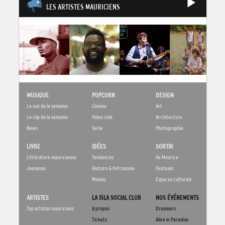
LES ARTISTES MAURICIENS
MUSIQUE
POPCORN
DESIGN
Le son de la semaine
Cinéma
Art
Le clip de la semaine
Video club
Architecture
News
Série
Photographie
LIVRE
IDÉES
SORTIR
Littérature mauricienne
Tendances
Ile Maurice
Jeunesse
Histoire & Patrimoine
Festivals
Médias
Espaces culturels
ARTISTES
LA ISLA SOCIAL CLUB
NOS ÉVÉNEMENTS
Top artistes mauriciens
A propos
Dreamers
Tickets
Alive in Paradise