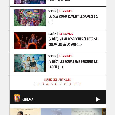
|
SORTIR
ILE MAURICE
LA ISLA 2068 REVIENT LE SAMEDI 11
(...)
|
SORTIR
ILE MAURICE
[VIDÉO] MANU DESROCHES ÉLECTRISE
DREAMERS AVEC SON
(...)
|
SORTIR
ILE MAURICE
[VIDÉO] LES SŒURS EMS PEIGNENT LE
LAGON
(...)
SUITE DES ARTICLES
1
2
3
4
5
6
7
8
9
10
11
CINEMA