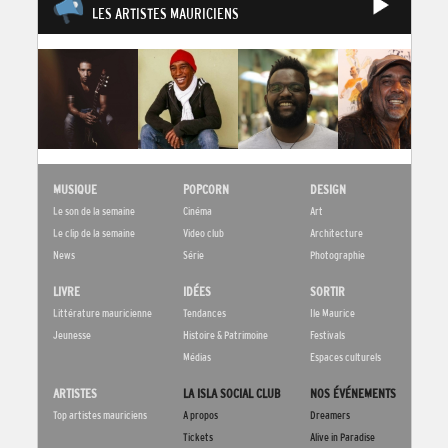
LES ARTISTES MAURICIENS
MUSIQUE
POPCORN
DESIGN
Le son de la semaine
Cinéma
Art
Le clip de la semaine
Video club
Architecture
News
Série
Photographie
LIVRE
IDÉES
SORTIR
Littérature mauricienne
Tendances
Ile Maurice
Jeunesse
Histoire & Patrimoine
Festivals
Médias
Espaces culturels
ARTISTES
LA ISLA SOCIAL CLUB
NOS ÉVÉNEMENTS
Top artistes mauriciens
A propos
Dreamers
Tickets
Alive in Paradise