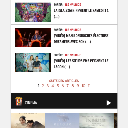
|
SORTIR
ILE MAURICE
LA ISLA 2068 REVIENT LE SAMEDI 11
(...)
|
SORTIR
ILE MAURICE
[VIDÉO] MANU DESROCHES ÉLECTRISE
DREAMERS AVEC SON
(...)
|
SORTIR
ILE MAURICE
[VIDÉO] LES SŒURS EMS PEIGNENT LE
LAGON
(...)
SUITE DES ARTICLES
1
2
3
4
5
6
7
8
9
10
11
CINEMA