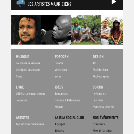
LES ARTISTES MAURICIENS
MUSIQUE
POPCORN
DESIGN
Le son de la semaine
Cinéma
Art
Le clip de la semaine
Video club
Architecture
News
Série
Photographie
LIVRE
IDÉES
SORTIR
Littérature mauricienne
Tendances
Ile Maurice
Jeunesse
Histoire & Patrimoine
Festivals
Médias
Espaces culturels
ARTISTES
LA ISLA SOCIAL CLUB
NOS ÉVÉNEMENTS
Top artistes mauriciens
A propos
Dreamers
Tickets
Alive in Paradise