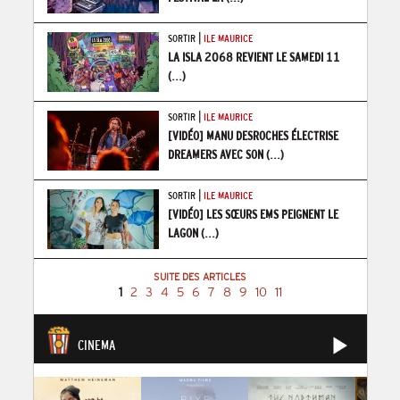
|
SORTIR
ILE MAURICE
LA ISLA 2068 REVIENT LE SAMEDI 11
(...)
|
SORTIR
ILE MAURICE
[VIDÉO] MANU DESROCHES ÉLECTRISE
DREAMERS AVEC SON
(...)
|
SORTIR
ILE MAURICE
[VIDÉO] LES SŒURS EMS PEIGNENT LE
LAGON
(...)
SUITE DES ARTICLES
1
2
3
4
5
6
7
8
9
10
11
CINEMA