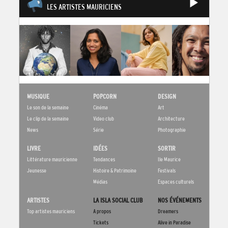
LES ARTISTES MAURICIENS
MUSIQUE
POPCORN
DESIGN
Le son de la semaine
Cinéma
Art
Le clip de la semaine
Video club
Architecture
News
Série
Photographie
LIVRE
IDÉES
SORTIR
Littérature mauricienne
Tendances
Ile Maurice
Jeunesse
Histoire & Patrimoine
Festivals
Médias
Espaces culturels
ARTISTES
LA ISLA SOCIAL CLUB
NOS ÉVÉNEMENTS
Top artistes mauriciens
A propos
Dreamers
Tickets
Alive in Paradise