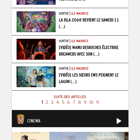
|
SORTIR
ILE MAURICE
LA ISLA 2068 REVIENT LE SAMEDI 11
(...)
|
SORTIR
ILE MAURICE
[VIDÉO] MANU DESROCHES ÉLECTRISE
DREAMERS AVEC SON
(...)
|
SORTIR
ILE MAURICE
[VIDÉO] LES SŒURS EMS PEIGNENT LE
LAGON
(...)
SUITE DES ARTICLES
1
2
3
4
5
6
7
8
9
10
11
CINEMA