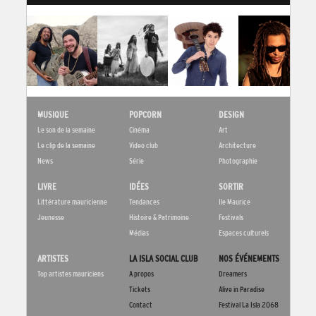
MUSIQUE
POPCORN
DESIGN
Le son de la semaine
Cinéma
Art
Le clip de la semaine
Video club
Architecture
News
Série
Photographie
LIVRE
IDÉES
SORTIR
Littérature mauricienne
Tendances
Ile Maurice
Jeunesse
Histoire & Patrimoine
Festivals
Médias
Espaces culturels
ARTISTES
LA ISLA SOCIAL CLUB
NOS ÉVÉNEMENTS
Top artistes mauriciens
A propos
Dreamers
Tickets
Alive in Paradise
Contact
Festival La Isla 2068