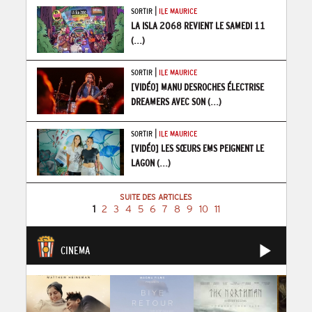
|
SORTIR
ILE MAURICE
LA ISLA 2068 REVIENT LE SAMEDI 11
(...)
|
SORTIR
ILE MAURICE
[VIDÉO] MANU DESROCHES ÉLECTRISE
DREAMERS AVEC SON
(...)
|
SORTIR
ILE MAURICE
[VIDÉO] LES SŒURS EMS PEIGNENT LE
LAGON
(...)
SUITE DES ARTICLES
1
2
3
4
5
6
7
8
9
10
11
CINEMA