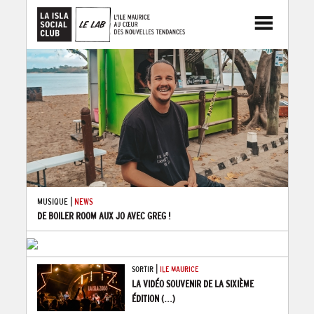
|
MUSIQUE
NEWS
DE BOILER ROOM AUX JO AVEC GREG !
|
SORTIR
ILE MAURICE
LA VIDÉO SOUVENIR DE LA SIXIÈME
ÉDITION
(...)