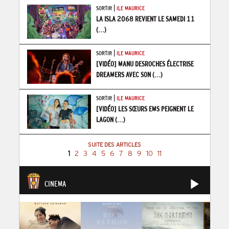
|
SORTIR
ILE MAURICE
LA ISLA 2068 REVIENT LE SAMEDI 11
(...)
|
SORTIR
ILE MAURICE
[VIDÉO] MANU DESROCHES ÉLECTRISE
DREAMERS AVEC SON
(...)
|
SORTIR
ILE MAURICE
[VIDÉO] LES SŒURS EMS PEIGNENT LE
LAGON
(...)
SUITE DES ARTICLES
1
2
3
4
5
6
7
8
9
10
11
CINEMA