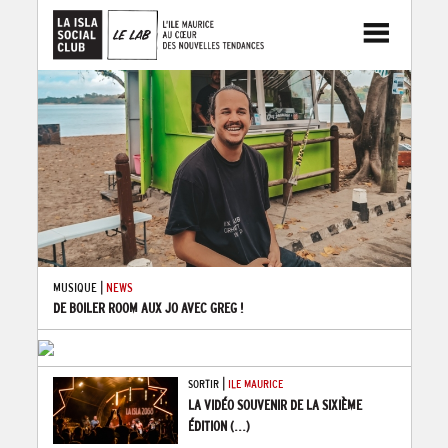
|
MUSIQUE
NEWS
DE BOILER ROOM AUX JO AVEC GREG !
|
SORTIR
ILE MAURICE
LA VIDÉO SOUVENIR DE LA SIXIÈME
ÉDITION
(...)