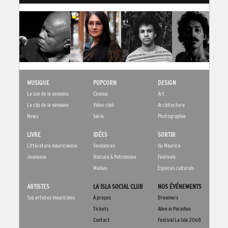
MUSIQUE
POPCORN
DESIGN
Le son de la semaine
Cinéma
Art
Le clip de la semaine
Video club
Architecture
News
Série
Photographie
LIVRE
IDÉES
SORTIR
Littérature mauricienne
Tendances
Ile Maurice
Jeunesse
Histoire & Patrimoine
Festivals
Médias
Espaces culturels
ARTISTES
LA ISLA SOCIAL CLUB
NOS ÉVÉNEMENTS
Top artistes mauriciens
A propos
Dreamers
Tickets
Alive in Paradise
Contact
Festival La Isla 2068