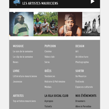
LES ARTISTES MAURICIENS
MUSIQUE
POPCORN
DESIGN
Le son de la semaine
Cinéma
Art
Le clip de la semaine
Video club
Architecture
News
Série
Photographie
LIVRE
IDÉES
SORTIR
Littérature mauricienne
Tendances
Ile Maurice
Jeunesse
Histoire & Patrimoine
Festivals
Médias
Espaces culturels
ARTISTES
LA ISLA SOCIAL CLUB
NOS ÉVÉNEMENTS
Top artistes mauriciens
A propos
Dreamers
Tickets
Alive in Paradise