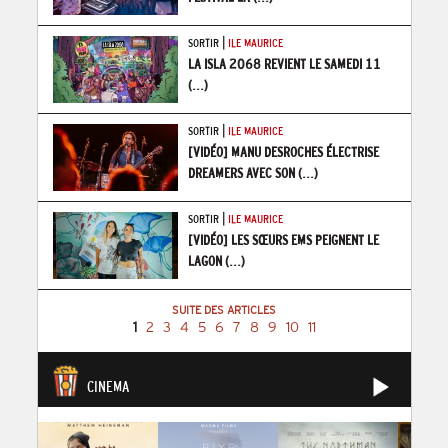
|
SORTIR
ILE MAURICE
LA ISLA 2068 REVIENT LE SAMEDI 11
(...)
|
SORTIR
ILE MAURICE
[VIDÉO] MANU DESROCHES ÉLECTRISE
DREAMERS AVEC SON
(...)
|
SORTIR
ILE MAURICE
[VIDÉO] LES SŒURS EMS PEIGNENT LE
LAGON
(...)
SUITE DES ARTICLES
1
2
3
4
5
6
7
8
9
10
11
CINEMA