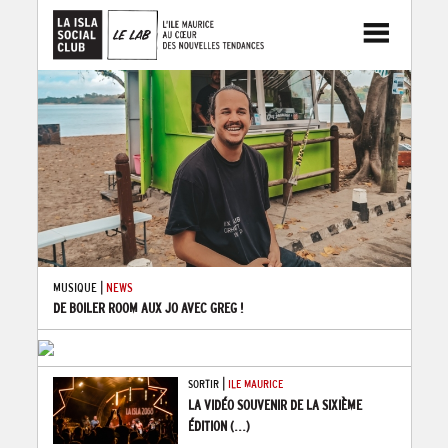
|
MUSIQUE
NEWS
DE BOILER ROOM AUX JO AVEC GREG !
|
SORTIR
ILE MAURICE
LA VIDÉO SOUVENIR DE LA SIXIÈME
ÉDITION
(...)