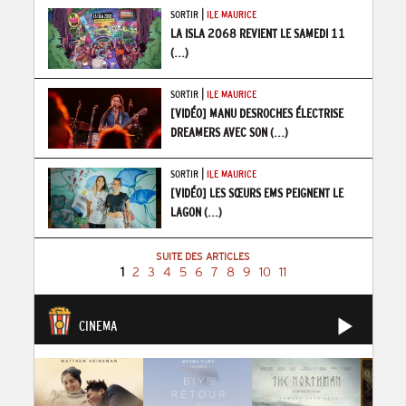
|
SORTIR
ILE MAURICE
LA ISLA 2068 REVIENT LE SAMEDI 11
(...)
|
SORTIR
ILE MAURICE
[VIDÉO] MANU DESROCHES ÉLECTRISE
DREAMERS AVEC SON
(...)
|
SORTIR
ILE MAURICE
[VIDÉO] LES SŒURS EMS PEIGNENT LE
LAGON
(...)
SUITE DES ARTICLES
1
2
3
4
5
6
7
8
9
10
11
CINEMA