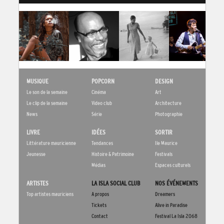
MUSIQUE
POPCORN
DESIGN
Le son de la semaine
Cinéma
Art
Le clip de la semaine
Video club
Architecture
News
Série
Photographie
LIVRE
IDÉES
SORTIR
Littérature mauricienne
Tendances
Ile Maurice
Jeunesse
Histoire & Patrimoine
Festivals
Médias
Espaces culturels
ARTISTES
LA ISLA SOCIAL CLUB
NOS ÉVÉNEMENTS
Top artistes mauriciens
A propos
Dreamers
Tickets
Alive in Paradise
Contact
Festival La Isla 2068