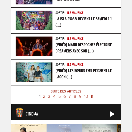
|
SORTIR
ILE MAURICE
LA ISLA 2068 REVIENT LE SAMEDI 11
(...)
|
SORTIR
ILE MAURICE
[VIDÉO] MANU DESROCHES ÉLECTRISE
DREAMERS AVEC SON
(...)
|
SORTIR
ILE MAURICE
[VIDÉO] LES SŒURS EMS PEIGNENT LE
LAGON
(...)
SUITE DES ARTICLES
1
2
3
4
5
6
7
8
9
10
11
CINEMA