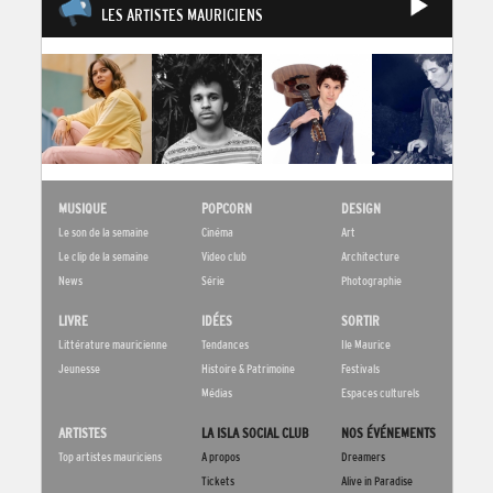
LES ARTISTES MAURICIENS
MUSIQUE
POPCORN
DESIGN
Le son de la semaine
Cinéma
Art
Le clip de la semaine
Video club
Architecture
News
Série
Photographie
LIVRE
IDÉES
SORTIR
Littérature mauricienne
Tendances
Ile Maurice
Jeunesse
Histoire & Patrimoine
Festivals
Médias
Espaces culturels
ARTISTES
LA ISLA SOCIAL CLUB
NOS ÉVÉNEMENTS
Top artistes mauriciens
A propos
Dreamers
Tickets
Alive in Paradise