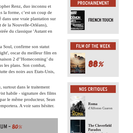
PROCHAINEMENT
topher Renz, duo inconnu et
ns la forme, c’est un coup de
é dans une vraie plantation sur
FRENCH TOUCH
t de la Nouvelle-Orléans),
pirée du classique 'Autant en
FILM OF THE WEEK
a Soul, confirme son statut
ght', oscar du meilleur film en
a saison 2 d'’Homecoming’ du
88
%
us les plans. Son combat,
utte des noirs aux Etats-Unis,
 surtout dans le traitement
NOS CRITIQUES
st habile - signature des films
t par le même producteur, Sean
Roma
emportera. A voir sans hésiter.
d'Alfonso Cuaron
LUM –
80
%
The Cloverfield
Paradox