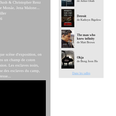
de Julius Onah
Bush & Christopher Renz
e Monáe, Jena Malone...
ller
Detroit
6
de Kathryn Bigelow
The man who
knew infinity
de Matt Brown
ue scène d'exposition, on
Okja
dans un champ de coton
de Bong Joon Ho
sion. Les esclaves noirs,
une des esclaves du camp,
Dans les salles
esse...