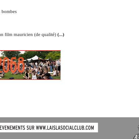
es bombes
un film mauricien (de qualité)
(...)