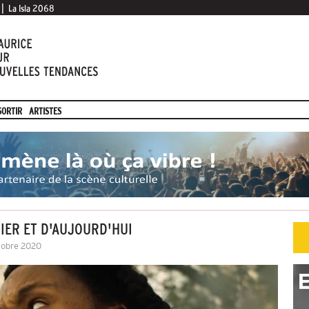
|
La Isla 2068
SORTIR
ARTISTES
IER ET D'AUJOURD'HUI
ctobre 2020