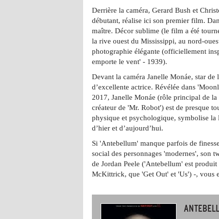
Derrière la caméra, Gerard Bush et Chris
débutant, réalise ici son premier film. Da
maître. Décor sublime (le film a été tourn
la rive ouest du Mississippi, au nord-oues
photographie élégante (officiellement ins
emporte le vent' - 1939).
Devant la caméra Janelle Monáe, star de l
d’excellente actrice. Révélée dans 'Moonli
2017, Janelle Monáe (rôle principal de l
créateur de 'Mr. Robot') est de presque to
physique et psychologique, symbolise la l
d’hier et d’aujourd’hui.
Si 'Antebellum' manque parfois de finesse,
social des personnages 'modernes', son twi
de Jordan Peele ('Antebellum' est produi
McKittrick, que 'Get Out' et 'Us') -, vous 
ANTEBEL