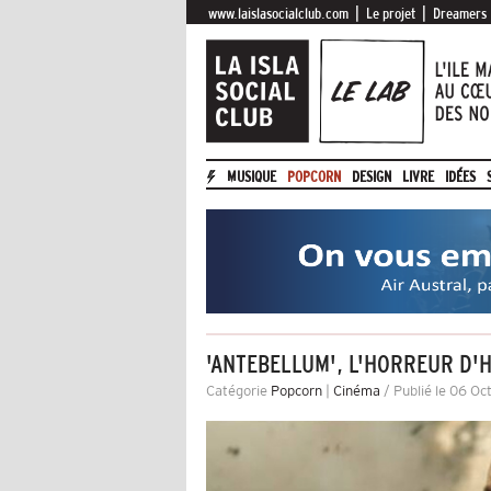
|
|
www.laislasocialclub.com
Le projet
Dreamers
MUSIQUE
POPCORN
DESIGN
LIVRE
IDÉES
'ANTEBELLUM', L'HORREUR D'H
Catégorie
Popcorn
|
Cinéma
/ Publié le 06 O