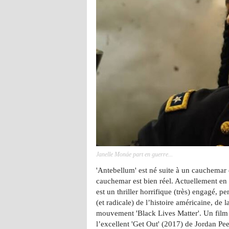
Janelle Monáe part en guerre...
'Antebellum' est né suite à un cauchemar 
cauchemar est bien réel. Actuellement en 
est un thriller horrifique (très) engagé, p
(et radicale) de l’histoire américaine, de 
mouvement 'Black Lives Matter'. Un film 
l’excellent 'Get Out' (2017) de Jordan Pee