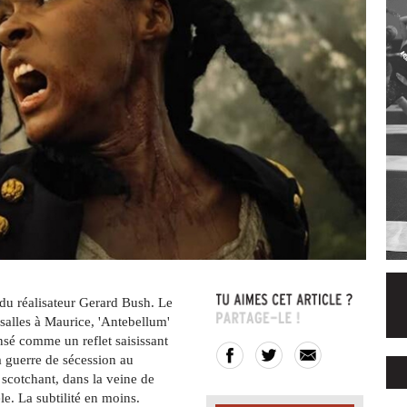
du réalisateur Gerard Bush. Le
salles à Maurice, 'Antebellum'
ensé comme un reflet saisissant
la guerre de sécession au
scotchant, dans la veine de
le. La subtilité en moins.