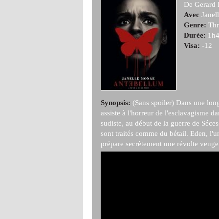
De Gerard 
Avec
Janell
Genre:
Thri
Durée:
1h4
Visa:
-12
Synopsis:
(Sans spoiler) Dans une long
assiste à l'horreur de l'esclavagisme 
sudiste, au début de la guerre de Séces
sont traités comme du bétail. Eden, l'
prépare secrètement une révolte venger