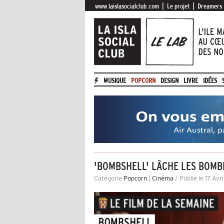
|
|
www.laislasocialclub.com
Le projet
Dreamers
MUSIQUE
POPCORN
DESIGN
LIVRE
IDÉES
'BOMBSHELL' LÂCHE LES BOMB
Catégorie
Popcorn
|
Cinéma
/ Publié le 17 Avr