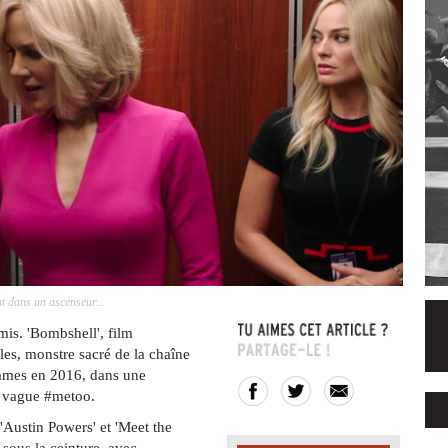
 dans un ascenseur...
is. 'Bombshell', film
les, monstre sacré de la chaîne
ommes en 2016, dans une
a vague #metoo.
'Austin Powers' et 'Meet the
, sous la ceinture, avec