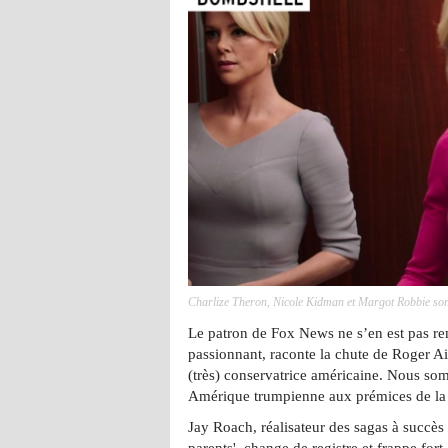
Charlize Theron, Nicole Kidman et Margot Robbie sont
Le patron de Fox News ne s’en est pas rem
passionnant, raconte la chute de Roger Ai
(très) conservatrice américaine. Nous s
Amérique trumpienne aux prémices de l
Jay Roach, réalisateur des sagas à succès 
parents', change de registre et frappe fort