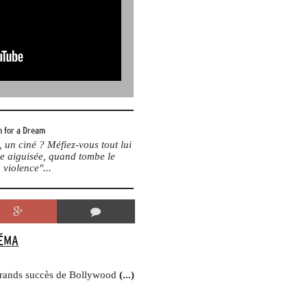
 for a Dream
un ciné ? Méfiez-vous tout lui
me aiguisée, quand tombe le
 violence"...
ÉMA
 grands succès de Bollywood
(...)