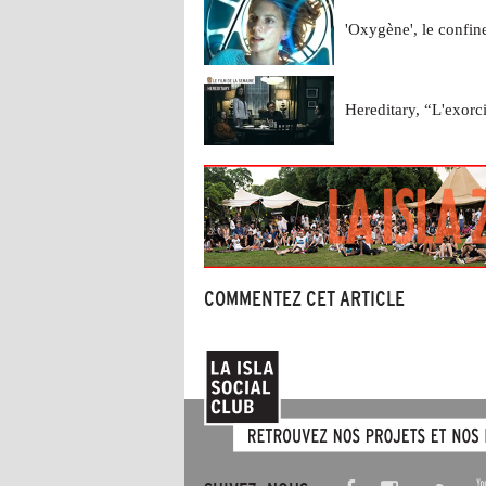
'Oxygène', le confi
Hereditary, “L'exorci
COMMENTEZ CET ARTICLE