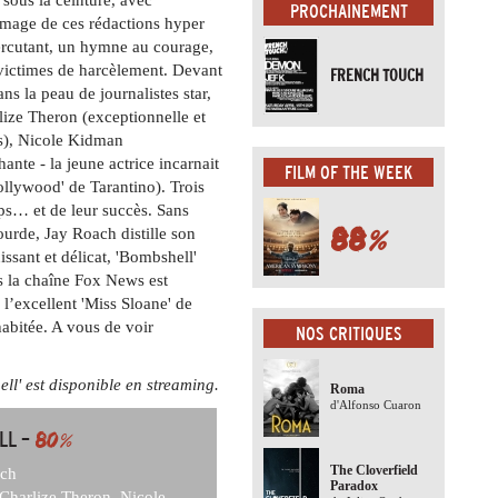
PROCHAINEMENT
’image de ces rédactions hyper
rcutant, un hymne au courage,
 victimes de harcèlement. Devant
FRENCH TOUCH
ns la peau de journalistes star,
ize Theron (exceptionnelle et
s), Nicole Kidman
nte - la jeune actrice incarnait
FILM OF THE WEEK
llywood' de Tarantino). Trois
ps… et de leur succès. Sans
88
%
ourde, Jay Roach distille son
issant et délicat, 'Bombshell'
s la chaîne Fox News est
l’excellent 'Miss Sloane' de
abitée. A vous de voir
NOS CRITIQUES
ell' est disponible en streaming.
Roma
d'Alfonso Cuaron
LL –
80
%
The Cloverfield
ach
Paradox
Charlize Theron, Nicole