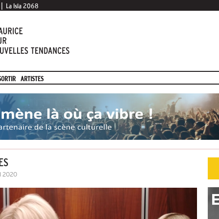
|
La Isla 2068
SORTIR
ARTISTES
ES
il 2020