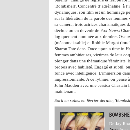
'Bombshell'. Concentré d’adrénaline, à l
dynamiques, son film est un hommage pe
sur la libération de la parole des femmes
sa caméra, trois actrices charismatiques da
déchue ou en devenir de Fox News: Charl
logiquement nominée aux derniers Oscar
(méconnaissable) et Robbie Margot (toucha
Sharon Tate dans 'Once upon a time in Ho
femmes ambitieuses, victimes de leur cor
plonger dans une thématique 'féministe' l
propos avec habileté. Engagé et subtil, pu
fonce avec intelligence. L'immersion dan
impressionnante. A ce rythme, on pense à 
John Madden avec une Jessica Chastain h
maintenant.
Sorti en salles en février dernier, 'Bombsh
BOMBSHE
De Jay Ro
Avec
Avec 