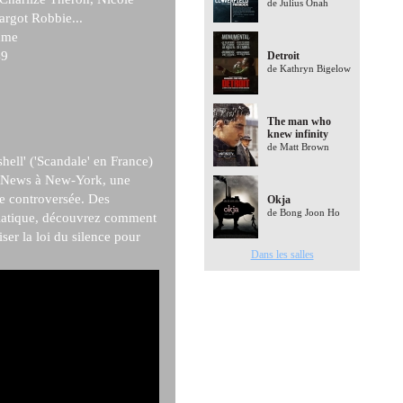
de Julius Onah
rgot Robbie...
ame
9
Detroit
de Kathryn Bigelow
The man who
knew infinity
de Matt Brown
shell' ('Scandale' en France)
x News à New-York, une
ue controversée. Des
Okja
de Bong Joon Ho
diatique, découvrez comment
ser la loi du silence pour
Dans les salles