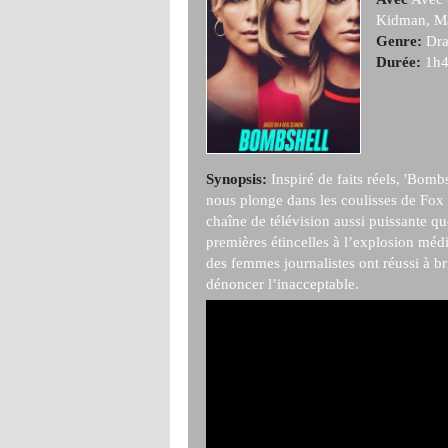
Kidman, Ma
Genre:
Dr
Durée:
1h4
Synopsis:
Inspiré de faits réels, 'Bomb
nous plonge dans les coulisses de Fo
chaîne de télévision aussi puissante q
premières étincelles à l’explosion mé
des femmes journalistes ont réussi à bri
dénoncer l’inacceptable.