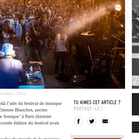
ervilliers, à Paris
oilà l’adn du festival de musique
 Etienne Blanchot, ancien
e Sonique’ à Paris (histoire
econde édition du festival avait
es codes du monde de la musique,