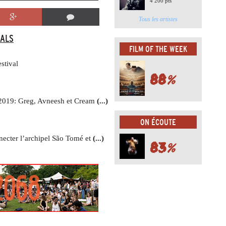
4 200 pts
Tous les artistes
VALS
FILM OF THE WEEK
stival
88
%
2019: Greg, Avneesh et Cream
(...)
ON ÉCOUTE
necter l’archipel São Tomé et
(...)
83
%