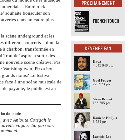
PROCHAINEMENT
ommerciales. Entre rock
ble’ souhaite bousculer son
couvertes dans un cadre plus
FRENCH TOUCH
 la scène underground et les
les différents concerts – dont la
DEVENEZ FAN
e à charbon, transformée en
al Trouble’ aspire à sortir des
 une nouvelle scène créative. Pas
Kaya
4 543 940 pts
e: Vanishing twin, Pizza hot
 grands noms? Le festival
Gael Froget
ce face à une scène musicale de
229 923 pts
ble payante, le public est au
Steve Brunet
183 705 pts
a fin du monde
Danielle Hal
(...)
te, avec Aniouta Cotegah le
8 734 pts
 nouvelle vague? Sa passion.
forcément.
Laetitia Lor