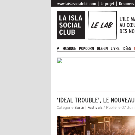
|
|
www.laislasocialclub.com
Le projet
Dreamers
MUSIQUE
POPCORN
DESIGN
LIVRE
IDÉES
‘IDEAL TROUBLE’, LE NOUVEAU
Catégorie
Sortir
|
Festivals
/ Publié le 07 Juin