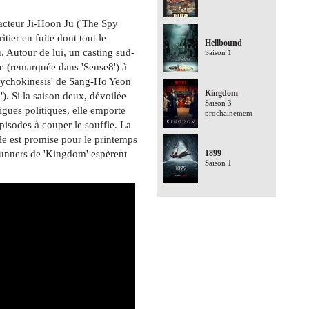
'acteur Ji-Hoon Ju ('The Spy
tier en fuite dont tout le
Hellbound
 Autour de lui, un casting sud-
Saison 1
e (remarquée dans 'Sense8') à
sychokinesis' de Sang-Ho Yeon
Kingdom
'). Si la saison deux, dévoilée
Saison 3
rigues politiques, elle emporte
prochainement
pisodes à couper le souffle. La
le est promise pour le printemps
runners de 'Kingdom' espèrent
1899
Saison 1