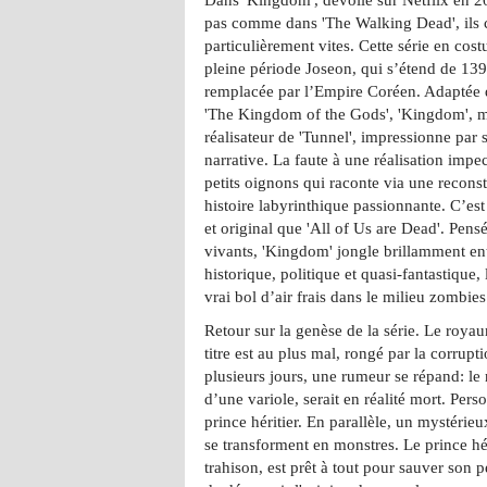
pas comme dans 'The Walking Dead', ils 
particulièrement vites. Cette série en cos
pleine période Joseon, qui s’étend de 139
remplacée par l’Empire Coréen. Adaptée 
'The Kingdom of the Gods', 'Kingdom', 
réalisateur de 'Tunnel', impressionne par 
narrative. La faute à une réalisation impe
petits oignons qui raconte via une recons
histoire labyrinthique passionnante. C’es
et original que 'All of Us are Dead'. Pens
vivants, 'Kingdom' jongle brillamment ent
historique, politique et quasi-fantastique,
vrai bol d’air frais dans le milieu zombies
Retour sur la genèse de la série. Le royau
titre est au plus mal, rongé par la corrupt
plusieurs jours, une rumeur se répand: le 
d’une variole, serait en réalité mort. Per
prince héritier. En parallèle, un mystérieu
se transforment en monstres. Le prince hér
trahison, est prêt à tout pour sauver son