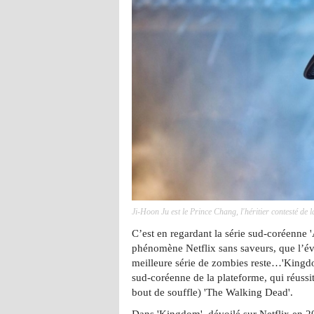
Ji-Hoon Ju est le Prince Chang, l'héritier contesté de 
C’est en regardant la série sud-coréenne 
phénomène Netflix sans saveurs, que l’é
meilleure série de zombies reste…'Kingdo
sud-coréenne de la plateforme, qui réussit
bout de souffle) 'The Walking Dead'.
Dans 'Kingdom', dévoilé sur Netflix en 2