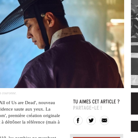
la couronne.
'All of Us are Dead', nouveau
vidence saute aux yeux. La
m', première création originale
 à détrôner la référence (mais à
019, les zombies ne marchent