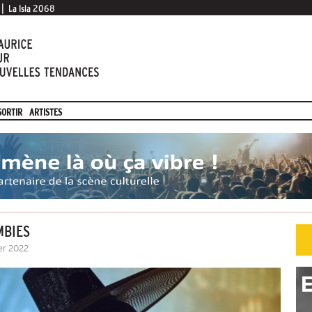
|
La Isla 2068
SORTIR
ARTISTES
MBIES
ier 2022