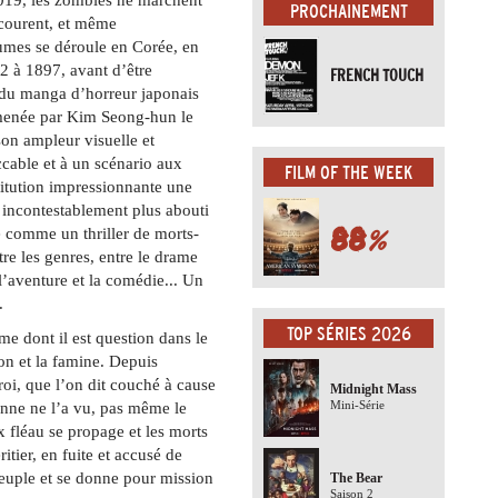
PROCHAINEMENT
courent, et même
tumes se déroule en Corée, en
2 à 1897, avant d’être
FRENCH TOUCH
du manga d’horreur japonais
menée par Kim Seong-hun le
son ampleur visuelle et
ccable et à un scénario aux
FILM OF THE WEEK
titution impressionnante une
t incontestablement plus abouti
88
%
é comme un thriller de morts-
re les genres, entre le drame
 l’aventure et la comédie... Un
.
TOP SÉRIES 2026
me dont il est question dans le
ion et la famine. Depuis
roi, que l’on dit couché à cause
Midnight Mass
Mini-Série
sonne ne l’a vu, pas même le
x fléau se propage et les morts
itier, en fuite et accusé de
 peuple et se donne pour mission
The Bear
Saison 2