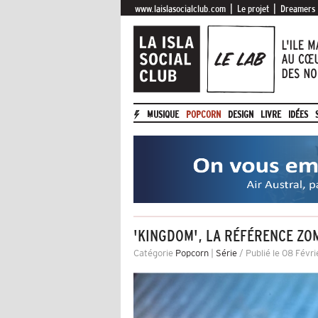
|
|
www.laislasocialclub.com
Le projet
Dreamers
MUSIQUE
POPCORN
DESIGN
LIVRE
IDÉES
'KINGDOM', LA RÉFÉRENCE ZO
Catégorie
Popcorn
|
Série
/ Publié le 08 Févr