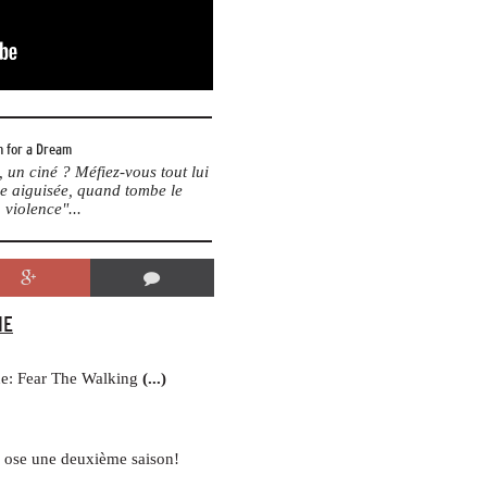
 for a Dream
un ciné ? Méfiez-vous tout lui
me aiguisée, quand tombe le
 violence"...
IE
ine: Fear The Walking
(...)
ose une deuxième saison!