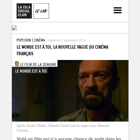
POPCORN
|
CINÉMA
/ Publié le 07 Septembre 2018
LE MONDE EST À TOI, LA NOUVELLE VAGUE DU CINÉMA
FRANÇAIS
Après Xavier Dolan, Vincent Cassel suit la vague avec Romain
Gavras...
Voilà un film qui n’a aucune chance de sortir dans les