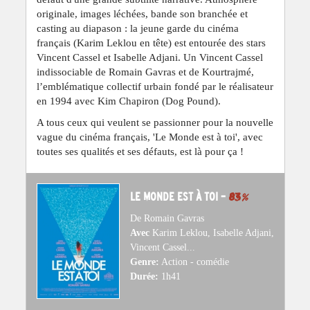
originale, images léchées, bande son branchée et
casting au diapason : la jeune garde du cinéma
français (Karim Leklou en tête) est entourée des stars
Vincent Cassel et Isabelle Adjani. Un Vincent Cassel
indissociable de Romain Gavras et de Kourtrajmé,
l’emblématique collectif urbain fondé par le réalisateur
en 1994 avec Kim Chapiron (Dog Pound).
A tous ceux qui veulent se passionner pour la nouvelle
vague du cinéma français, 'Le Monde est à toi', avec
toutes ses qualités et ses défauts, est là pour ça !
LE MONDE EST À TOI –
83
%
De Romain Gavras
Avec
Karim Leklou, Isabelle Adjani,
Vincent Cassel...
Genre:
Action - comédie
Durée:
1h41