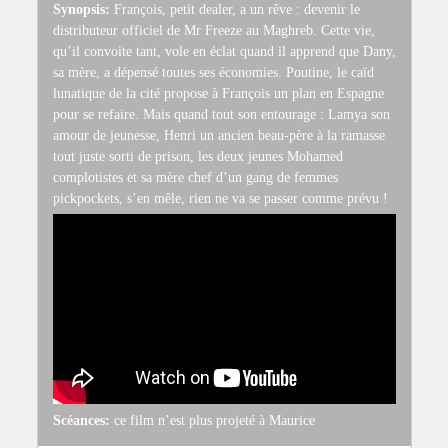
Synopsis:
François, petit dealer, a un rêve : devenir le
distributeur officiel de Mr Freeze au Maghreb. Cette vie,
qu’il convoite tant, vole en éclat quand il apprend que Dany,
sa mère, a dépensé toutes ses économies. Poutine, le caïd
lunatique de la cité propose à François un plan en Espagne
pour se refaire. Mais quand tout son entourage : Lamya son
amour de jeunesse, Henri un ancien beau-père à la ramasse
tout juste sorti de prison, les deux jeunes Mohamed
complotistes et sa mère chef d’un gang de femmes
pickpockets, s’en mêle, rien ne va se passer comme prévu !
Scéances:
ce film n’est plus projeté à Maurice