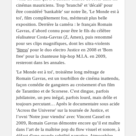
cinémas mauriciens. Trop 'branché' et 'décalé' pour
être considéré 'bankable' sur notre île, 'Le Monde est à
toi', film complètement fou, mériterait plus belle
exposition. Derrière la caméra : le français Romain
Gavras, d’abord connu pour être le fils du célèbre
réalisateur Costa-Gavras (Z, Amen), puis renommé
pour ses clips magnifiques, dont les ultra-violents
'
Stress
' pour le duo electro Justice en 2008 et 'Born
free' pour la chanteuse hip-hop M.I.A. en 2009,
resteront dans les annales.
'Le Monde est à toi', troisième long métrage de
Romain Gavras, est un tourbillon de cinéma inattendu,
façon comédie de gangsters au croisement d'un film
de Tarantino et de Scorsese. C'est dingue, parfois
jubilatoire, un peu inégal, parfois lourd, mais drôle et
toujours percutant… Après le documentaire sous acide
'Across the Universe' sur la tournée de Justice, et
l’ovni 'Notre jour viendra' avec Vincent Cassel en
2009, Romain Gavras démontre encore qu’il est maître
dans l’art de la maîtrise pop du flow visuel et sonore, à
défaut d'une grande subtilité narrative. Atmosphère