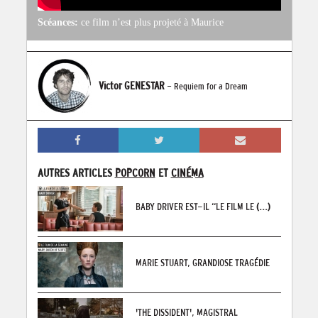
Scéances:
ce film n’est plus projeté à Maurice
Victor GENESTAR
- Requiem for a Dream
AUTRES ARTICLES
POPCORN
ET
CINÉMA
BABY DRIVER EST-IL “LE FILM LE
(...)
MARIE STUART, GRANDIOSE TRAGÉDIE
'THE DISSIDENT', MAGISTRAL