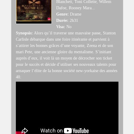
Blanchett, Toni Collette, Willem
Dafoe, Rooney Mara...
Genre:
Drame
Durée:
2h31
Visa:
No
Synopsis:
Alors qu’il traverse une mauvaise passe, Stanton
Carlisle débarque dans une foire itinérante et parvient à
s’attirer les bonnes grâces d’une voyante, Zeena et de son
mari Pete, une ancienne gloire du mentalisme. S’initiant
auprès d’eux, il voit là un moyen de décrocher son ticket
pour le succès et décide d’utiliser ses nouveaux talents pour
arnaquer l’élite de la bonne société new-yorkaise des années
40.