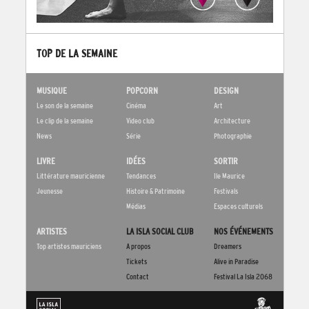
TOP DE LA SEMAINE
MUSIQUE
POPCORN
DESIGN
Le son de la semaine
Cinéma
Art
Le clip de la semaine
Video club
Architecture
News
Série
Photographie
LIVRE
IDÉES
SORTIR
Littérature mauricienne
Tendances
Ile Maurice
Jeunesse
Histoire & Patrimoine
Festivals
Médias
Espaces culturels
ARTISTES
LA ISLA SOCIAL CLUB
NOS ÉVÉNEMENTS
Top artistes mauriciens
A propos
Dreamers
Tickets
Alive in Paradise
Contact
Festival La Isla 2068