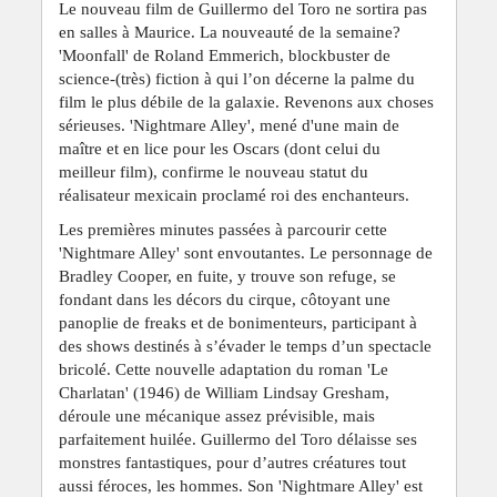
Le nouveau film de Guillermo del Toro ne sortira pas
en salles à Maurice. La nouveauté de la semaine?
'Moonfall' de Roland Emmerich, blockbuster de
science-(très) fiction à qui l’on décerne la palme du
film le plus débile de la galaxie. Revenons aux choses
sérieuses. 'Nightmare Alley', mené d'une main de
maître et en lice pour les Oscars (dont celui du
meilleur film), confirme le nouveau statut du
réalisateur mexicain proclamé roi des enchanteurs.
Les premières minutes passées à parcourir cette
'Nightmare Alley' sont envoutantes. Le personnage de
Bradley Cooper, en fuite, y trouve son refuge, se
fondant dans les décors du cirque, côtoyant une
panoplie de freaks et de bonimenteurs, participant à
des shows destinés à s’évader le temps d’un spectacle
bricolé. Cette nouvelle adaptation du roman 'Le
Charlatan' (1946) de William Lindsay Gresham,
déroule une mécanique assez prévisible, mais
parfaitement huilée. Guillermo del Toro délaisse ses
monstres fantastiques, pour d’autres créatures tout
aussi féroces, les hommes. Son 'Nightmare Alley' est