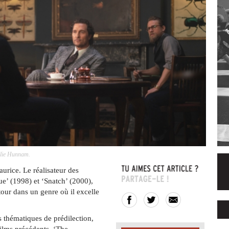
rlie Hunnam.
urice. Le réalisateur des
e’ (1998) et ‘Snatch’ (2000),
our dans un genre où il excelle
s thématiques de prédilection,
ilms précédents, ‘The