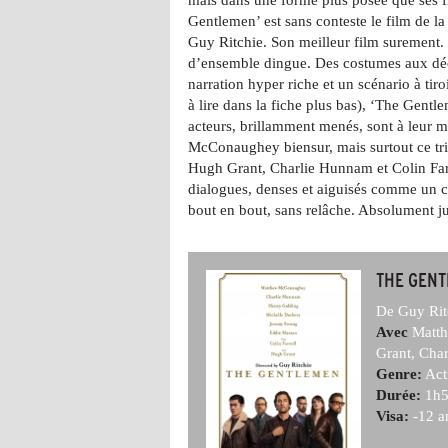
Gentlemen’ est sans conteste le film de la
Guy Ritchie. Son meilleur film surement. 
d’ensemble dingue. Des costumes aux déc
narration hyper riche et un scénario à tiro
à lire dans la fiche plus bas), ‘The Gentl
acteurs, brillamment menés, sont à leur m
McConaughey biensur, mais surtout ce tr
Hugh Grant, Charlie Hunnam et Colin Farr
dialogues, denses et aiguisés comme un co
bout en bout, sans relâche. Absolument ju
THE GENT
De Guy Rit
Avec
Matth
Grant, Cha
Genre:
Act
Durée:
1h5
Visa:
-12 a