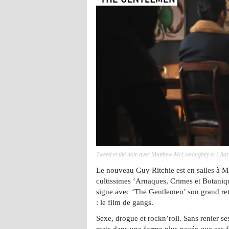
Tweed et thé noir avec Matthew McConaughey et Cha
Le nouveau Guy Ritchie est en salles à Ma
cultissimes ‘Arnaques, Crimes et Botaniqu
signe avec ‘The Gentlemen’ son grand ret
: le film de gangs.
Sexe, drogue et rockn’roll. Sans renier se
mais dans une forme plus posée que ses f