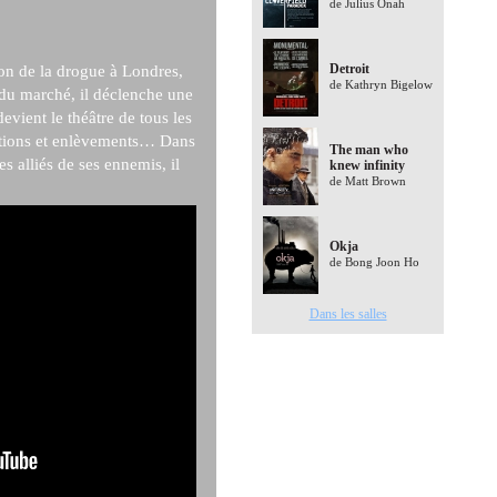
de Julius Onah
Detroit
n de la drogue à Londres,
de Kathryn Bigelow
r du marché, il déclenche une
devient le théâtre de tous les
ptions et enlèvements… Dans
The man who
es alliés de ses ennemis, il
knew infinity
de Matt Brown
Okja
de Bong Joon Ho
Dans les salles