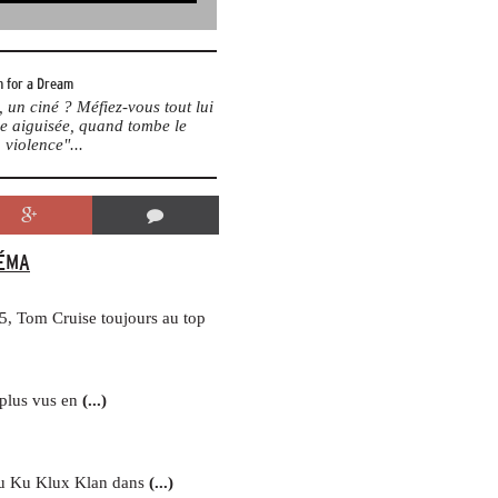
 for a Dream
un ciné ? Méfiez-vous tout lui
me aiguisée, quand tombe le
 violence"...
ÉMA
5, Tom Cruise toujours au top
 plus vus en
(...)
du Ku Klux Klan dans
(...)