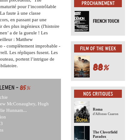
PROCHAINEMENT
 maturité pour l’incontrôlable
La faute à une classe
ors, en passant par une
FRENCH TOUCH
ir des plus ingénieux (l'histoire
emen’ a de la gueule ! Les
eilleur : Matthew
io - complètement improbable -
FILM OF THE WEEK
ell. Les répliques fusent. Les
uteau, portent l’intrigue de
88
%
bilatoire.
LEMEN –
85
%
NOS CRITIQUES
chie
ew McConaughey, Hugh
Roma
rlie Hunnam...
d'Alfonso Cuaron
ion
3
ns
The Cloverfield
Paradox