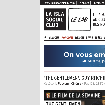
|
|
www.laislasocialclub.com
Le projet
Dreamers
MUSIQUE
POPCORN
DESIGN
LIVRE
IDÉES
'THE GENTLEMEN', GUY RITCHI
Catégorie
Popcorn
|
Cinéma
/ Publié le 28 Fé