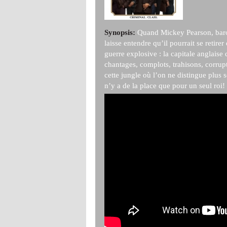
Synopsis:
Quand Mickey Pearson, baro
laisse entendre qu’il pourrait se retire
guerre explosive : la capitale anglaise 
chantages, complots, trahisons, corru
cette jungle où l’on ne distingue plus s
n’y a de la place que pour un seul roi!