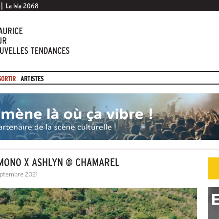
|
La Isla 2068
SORTIR
ARTISTES
| MONO X ASHLYN @ CHAMAREL
eptembre 2021