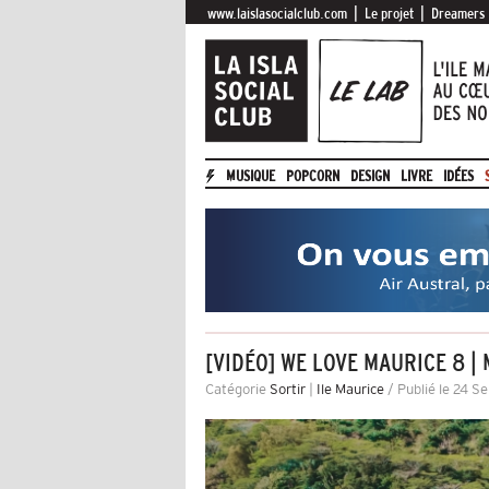
|
|
www.laislasocialclub.com
Le projet
Dreamers
MUSIQUE
POPCORN
DESIGN
LIVRE
IDÉES
[VIDÉO] WE LOVE MAURICE 8 
Catégorie
Sortir
|
Ile Maurice
/ Publié le 24 S