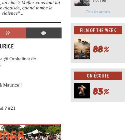
1 001 pts
un ciné ? Méfiez-vous tout lui
me aiguisée, quand tombe le
Tous les artistes
 violence"...
FILM OF THE WEEK
AURICE
88
%
na @ Orphelinat de
)
ON ÉCOUTE
à Maurice !
83
%
nd ? #21