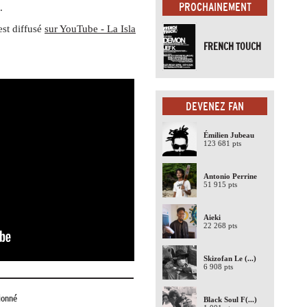
PROCHAINEMENT
s.
est diffusé
sur YouTube - La Isla
FRENCH TOUCH
DEVENEZ FAN
Émilien Jubeau
123 681 pts
Antonio Perrine
51 915 pts
Aieki
22 268 pts
Skizofan Le
(...)
6 908 pts
ionné
Black Soul F
(...)