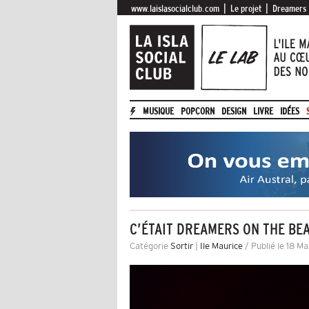
|
|
www.laislasocialclub.com
Le projet
Dreamers
MUSIQUE
POPCORN
DESIGN
LIVRE
IDÉES
C’ÉTAIT DREAMERS ON THE BEA
Catégorie
Sortir
|
Ile Maurice
/ Publié le 18 Ma