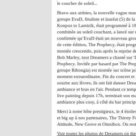
le coucher de soleil...
Bravo aux artistes, la nouvelle vague mau
groupe EvaD, finaliste et lauréat (5) de 
Konpoz to Lamizik, était programmé à 1
combinée au soleil couchant, a lancé sur u
confirmée qu’EvaD était un nouveau group
de cette édition, The Prophecy, était pr
montée crescendo, puis après la reprise 
Bob Marley, tout Dreamers a chanté sur '
Prophecy. Invitée par hasard par The Pro
groupe Ribongia) est montée sur scène po
moment extraordinaire. Fin du concert et
sourire aux lèvres, ils ont fait danser Dre
ambiance et bras en l'air. Pendant ce temp
live painting depuis 17h, terminait son m
ambiance plus cosy, à côté du bar princi
Merci à notre hôte prestigieux, le 4 étoil
et big up à nos partenaires, The Thirsty 
Attitude, New Grove et Omnibox. On reste
Voir toutes les photos de Dreamers on th