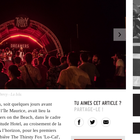
ercy - La Isla.
Alexandri
, soit quelques jours avant
île Maurice, avait lieu la
rs on the Beach, dans le cadre
tude Hotel, au croisement de la
A l’horizon, pour les premiers
 bière The Thirsty Fox 'Lo-Cal',