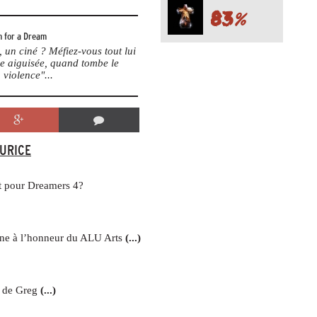
83
%
 for a Dream
un ciné ? Méfiez-vous tout lui
me aiguisée, quand tombe le
 violence"...
AURICE
et pour Dreamers 4?
aine à l’honneur du ALU Arts
(...)
t de Greg
(...)