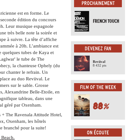
PROCHAINEMENT
ricienne est en forme. Le
la seconde édition du concours
FRENCH TOUCH
8h. Leur musique espagnole
ne très belle note la soirée et
e à suivre. La tête d’affiche
ogrammée à 20h. L’ambiance est
DEVENEZ FAN
de quelques tubes de Kaya et
Laglwar' le tube de The
Reviival
phecy, la chanteuse Ophely (du
8 432 pts
ur chanter le refrain. Un
 place au duo Reviival. Le
amers sur le sable. Grosse
FILM OF THE WEEK
s, Alexandrine Belle-Etoile, en
agnifique tableau, dans une
88
%
pal géré par Oxenham.
es + The Ravenala Attitude Hotel,
Fox, Oxenham, les hôtels
 branché pour la suite!
ON ÉCOUTE
e Beach.