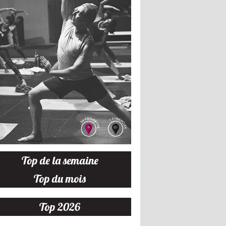
ne Belle-Etoile. Dreamers on the Beach. Photo: Anaïs Dercy - La Isla.
Top de la semaine
Top du mois
Top 2026