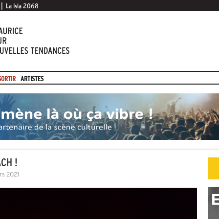
|
La Isla 2068
SORTIR
ARTISTES
CH !
rs 2021