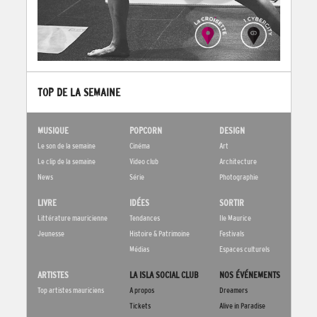
TOP DE LA SEMAINE
MUSIQUE
POPCORN
DESIGN
Le son de la semaine
Cinéma
Art
Le clip de la semaine
Video club
Architecture
News
Série
Photographie
LIVRE
IDÉES
SORTIR
Littérature mauricienne
Tendances
Ile Maurice
Jeunesse
Histoire & Patrimoine
Festivals
Médias
Espaces culturels
ARTISTES
LA ISLA SOCIAL CLUB
NOS ÉVÉNEMENTS
Top artistes mauriciens
A propos
Dreamers
Tickets
Alive in Paradise