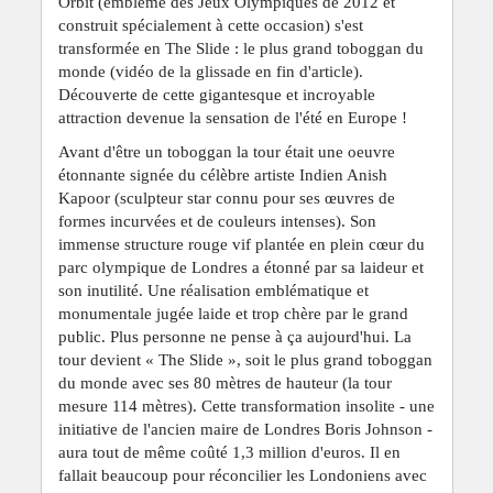
Orbit (emblème des Jeux Olympiques de 2012 et
construit spécialement à cette occasion) s'est
transformée en The Slide : le plus grand toboggan du
monde (vidéo de la glissade en fin d'article).
Découverte de cette
gigantesque et incroyable
attraction devenue
la sensation de l'été en Europe !
Avant d'être un toboggan la tour était une oeuvre
étonnante signée du célèbre artiste
Indien Anish
Kapoor (
sculpteur star connu pour ses œuvres de
formes incurvées et de couleurs intenses). Son
immense structure rouge vif plantée en plein cœur du
parc olympique de Londres a étonné par sa laideur et
son inutilité. Une réalisation emblématique et
monumentale jugée laide et trop chère par le grand
public. Plus personne ne pense à ça aujourd'hui. La
tour devient « The Slide », soit le plus grand toboggan
du monde avec ses 80 mètres de hauteur (la tour
mesure 114
mètres
). Cette transformation insolite - une
initiative de l'ancien maire de Londres Boris Johnson -
aura tout de même coûté 1,3 million d'euros. Il en
fallait beaucoup pour réconcilier les Londoniens avec