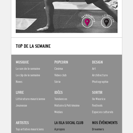
TOP DE LA SEMAINE
MUSIQUE
POPCORN
DESIGN
Le son de la semaine
Cinéma
Art
Le clip de la semaine
Video club
Architecture
News
Série
Photographie
LIVRE
IDÉES
SORTIR
Littérature mauricienne
Tendances
Ile Maurice
Jeunesse
Histoire & Patrimoine
Festivals
Médias
Espaces culturels
ARTISTES
LA ISLA SOCIAL CLUB
NOS ÉVÉNEMENTS
Top artistes mauriciens
A propos
Dreamers