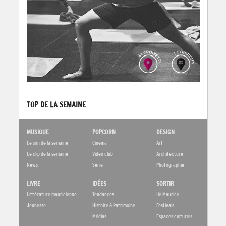
TOP DE LA SEMAINE
MUSIQUE
POPCORN
DESIGN
Le son de la semaine
Cinéma
Art
Le clip de la semaine
Video club
Architecture
News
Série
Photographie
LIVRE
IDÉES
SORTIR
Littérature mauricienne
Tendances
Ile Maurice
Jeunesse
Histoire & Patrimoine
Festivals
Médias
Espaces culturels