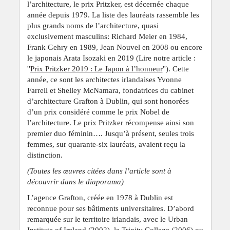
l’architecture, le prix Pritzker, est décernée chaque
année depuis 1979. La liste des lauréats rassemble les
plus grands noms de l’architecture, quasi
exclusivement masculins: Richard Meier en 1984,
Frank Gehry en 1989, Jean Nouvel en 2008 ou encore
le japonais Arata Isozaki en 2019 (Lire notre article :
''
Prix Pritzker 2019 : Le Japon à l’honneur
''). Cette
année, ce sont les architectes irlandaises Yvonne
Farrell et Shelley McNamara, fondatrices du cabinet
d’architecture Grafton à Dublin, qui sont honorées
d’un prix considéré comme le prix Nobel de
l’architecture. Le prix Pritzker récompense ainsi son
premier duo féminin…. Jusqu’à présent, seules trois
femmes, sur quarante-six lauréats, avaient reçu la
distinction.
(Toutes les œuvres citées dans l’article sont à
découvrir dans le diaporama)
L’agence Grafton, créée en 1978 à Dublin est
reconnue pour ses bâtiments universitaires. D’abord
remarquée sur le territoire irlandais, avec le Urban
Institute of Ireland (2002), le Trinity College (2006) ou