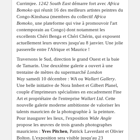
Currimjee.
1242 South East
démarre fort avec
Africa
Bomoko
qui réunit 16 des meilleurs artistes peintres du
Congo-Kinshasa (membres du collectif
Africa
Bomoko,
une plateforme
qui vise à promouvoir l'art
contemporain au Congo) dont notamment les
excellents Chéri Benga et Chéri Chérin, qui exposent
actuellement leurs œuvres jusqu'au 8 janvier. Une jolie
passerelle entre l'Afrique et Maurice !
Traversons le Sud, direction le grand Ouest et la baie
de Tamarin. Une deuxième galerie a ouvert à une
trentaine de mètres du supermarché
London
Way
samedi 10 décembre :
WA
ou
Wallart Gallery
.
Une belle initiative de Nora Imbert et Gilbert Planel,
couple d'imprimeurs spécialistes en encadrement Fine
Art et propriétaire de l'entreprise
Wallart Ltd.
Cette
nouvelle galerie moderne ambitionne de valoriser les
talents mauricien de la photographie à la peinture.
Pour inaugurer les lieux, l'exposition
Wide Angle
propose les œuvres de trois grands photographes
mauriciens :
Yves Pitchen
, Patrick Laverdant et Olivier
Bolton. L'exposition sera visible jusqu'au 23