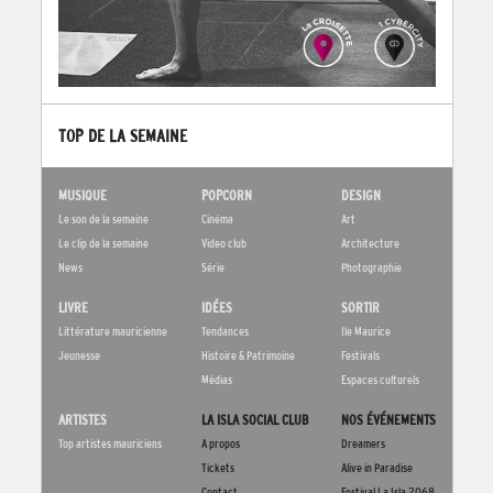
TOP DE LA SEMAINE
MUSIQUE
POPCORN
DESIGN
Le son de la semaine
Cinéma
Art
Le clip de la semaine
Video club
Architecture
News
Série
Photographie
LIVRE
IDÉES
SORTIR
Littérature mauricienne
Tendances
Ile Maurice
Jeunesse
Histoire & Patrimoine
Festivals
Médias
Espaces culturels
ARTISTES
LA ISLA SOCIAL CLUB
NOS ÉVÉNEMENTS
Top artistes mauriciens
A propos
Dreamers
Tickets
Alive in Paradise
Contact
Festival La Isla 2068