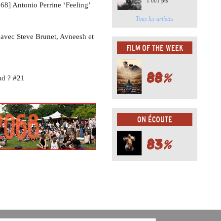
1 001 pts
] Antonio Perrine ‘Feeling’
Tous les artistes
 avec Steve Brunet, Avneesh et
FILM OF THE WEEK
88
%
nd ? #21
ON ÉCOUTE
83
%