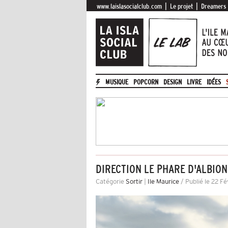
|
|
www.laislasocialclub.com
Le projet
Dreamers
MUSIQUE
POPCORN
DESIGN
LIVRE
IDÉES
DIRECTION LE PHARE D'ALBION
Catégorie
Sortir
|
Ile Maurice
/ Publié le 22 Fé