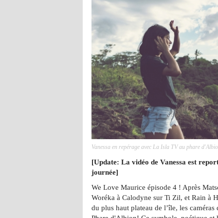
Vanessa en repérage avec La Isla TV au phare d'Albio
[Update: La vidéo de Vanessa est repor
journée]
We Love Maurice épisode 4 ! Après Matso
Woréka à Calodyne sur Ti Zil, et Rain à He
du plus haut plateau de l’île, les caméras
Phare d'Albion! Ce symbole, poétique et h