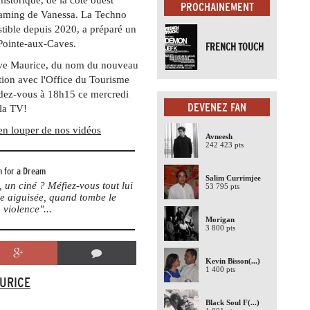
PROCHAINEMENT
reaming de Vanessa. La Techno
stible depuis 2020, a préparé un
 Pointe-aux-Caves.
FRENCH TOUCH
ove Maurice, du nom du nouveau
ation avec l'Office du Tourisme
ndez-vous à 18h15 ce mercredi
DEVENEZ FAN
sla TV!
en louper de nos vidéos
Avneesh
242 423 pts
 for a Dream
Salim Currimjee
un ciné ? Méfiez-vous tout lui
53 795 pts
me aiguisée, quand tombe le
 violence"...
Morigan
3 800 pts
Kevin Bisson
(...)
1 400 pts
AURICE
Black Soul F
(...)