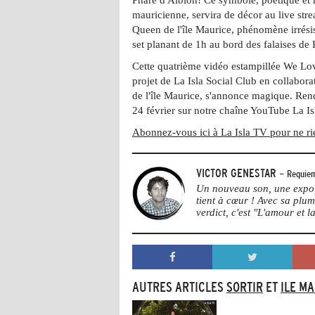
mauricienne, servira de décor au live st
Queen de l'île Maurice, phénomène irrési
set planant de 1h au bord des falaises de
Cette quatrième vidéo estampillée We L
projet de La Isla Social Club en collabor
de l'île Maurice, s'annonce magique. Re
24 février sur notre chaîne YouTube La I
Abonnez-vous ici à La Isla TV pour ne ri
VICTOR GENESTAR
- Requiem
Un nouveau son, une expo, 
tient à cœur ! Avec sa plu
verdict, c'est "L'amour et la
AUTRES ARTICLES
SORTIR
ET
ILE M