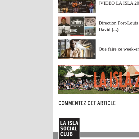
[VIDEO LA ISLA 2068
Direction Port-Louis
David
(...)
Que faire ce week-e
COMMENTEZ CET ARTICLE