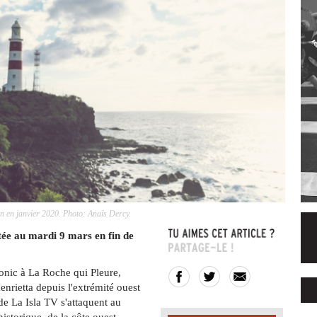
n en janvier 2020. Photo: Anaïs Dercy.
tée au mardi 9 mars en fin de
nic à La Roche qui Pleure,
nrietta depuis l'extrémité ouest
 de La Isla TV s'attaquent au
istorique, de la côte ouest