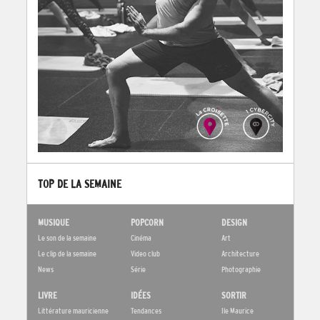
TOP DE LA SEMAINE
MUSIQUE
POPCORN
DESIGN
Le son de la semaine
Cinéma
Art
Le clip de la semaine
Video club
Architecture
News
Série
Photographie
LIVRE
IDÉES
SORTIR
Littérature mauricienne
Tendances
Ile Maurice