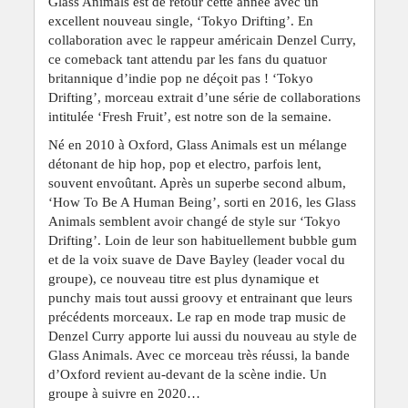
Glass Animals est de retour cette année avec un
excellent nouveau single, ‘Tokyo Drifting’. En
collaboration avec le rappeur américain Denzel Curry,
ce comeback tant attendu par les fans du quatuor
britannique d’indie pop ne déçoit pas ! ‘Tokyo
Drifting’, morceau extrait d’une série de collaborations
intitulée ‘Fresh Fruit’, est notre son de la semaine.
Né en 2010 à Oxford, Glass Animals est un mélange
détonant de hip hop, pop et electro, parfois lent,
souvent envoûtant. Après un superbe second album,
‘How To Be A Human Being’, sorti en 2016, les Glass
Animals semblent avoir changé de style sur ‘Tokyo
Drifting’. Loin de leur son habituellement bubble gum
et de la voix suave de Dave Bayley (leader vocal du
groupe), ce nouveau titre est plus dynamique et
punchy mais tout aussi groovy et entrainant que leurs
précédents morceaux. Le rap en mode trap music de
Denzel Curry apporte lui aussi du nouveau au style de
Glass Animals. Avec ce morceau très réussi, la bande
d’Oxford revient au-devant de la scène indie. Un
groupe à suivre en 2020…