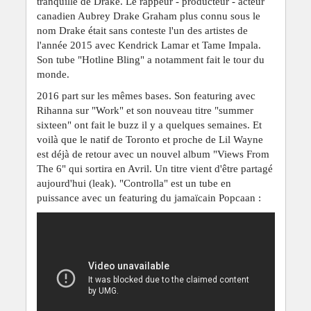
tranquille de Drake.
Le rappeur - producteur - acteur
canadien Aubrey Drake Graham plus connu sous le
nom Drake était sans conteste l'un des artistes de
l'année 2015 avec Kendrick Lamar et Tame Impala.
Son tube "Hotline Bling" a notamment fait le tour du
monde.
2016 part sur les mêmes bases. Son featuring avec
Rihanna sur "Work" et son nouveau titre "summer
sixteen" ont fait le buzz il y a quelques semaines. Et
voilà que l
e natif de Toronto et proche de Lil Wayne
est déjà de retour avec un nouvel album "
Views From
The 6"
qui sortira en Avril. Un titre vient d'être partagé
aujourd'hui (
leak)
. "Controlla" est un tube en
puissance avec un featuring du
jamaïcain Popcaan :