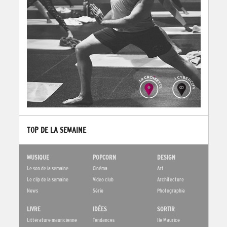
TOP DE LA SEMAINE
MUSIQUE
POPCORN
DESIGN
Le son de la semaine
Cinéma
Art
Le clip de la semaine
Video club
Architecture
News
Série
Photographie
LIVRE
IDÉES
SORTIR
Littérature mauricienne
Tendances
Ile Maurice