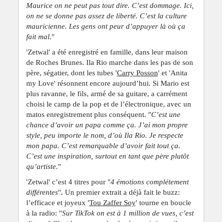
Maurice on ne peut pas tout dire. C’est dommage. Ici,
on ne se donne pas assez de liberté. C’est la culture
mauricienne. Les gens ont peur d’appuyer là où ça
fait mal.
"
'Zetwal' a été enregistré en famille, dans leur maison
de Roches Brunes. Ila Rio marche dans les pas de son
père, ségatier, dont les tubes '
Carry Posson
' et 'Anita
my Love' résonnent encore aujourd’hui. Si Mario est
plus ravanne, le fils, armé de sa guitare, a carrément
choisi le camp de la pop et de l’électronique, avec un
matos enregistrement plus conséquent. "
C’est une
chance d’avoir un papa comme ça. J’ai mon propre
style, peu importe le nom, d’où Ila Rio. Je respecte
mon papa. C’est remarquable d’avoir fait tout ça.
C’est une inspiration, surtout en tant que père plutôt
qu’artiste.
"
'Zetwal' c’est 4 titres pour "
4 émotions complétement
différentes
"
.
Un premier extrait a déjà fait le buzz:
l’efficace et joyeux '
Tou Zaffer Soy
' tourne en boucle
à la radio: "
Sur TikTok on est à 1 million de vues, c’est