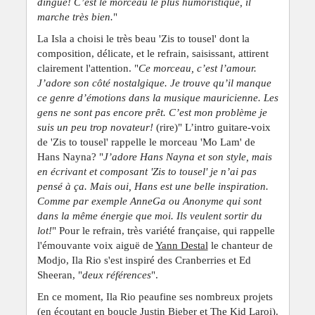
dingue! C’est le morceau le plus humoristique, il
marche très bien.
"
La Isla a choisi le très beau 'Zis to tousel' dont la
composition, délicate, et le refrain, saisissant, attirent
clairement l'attention. "
Ce morceau, c’est l’amour.
J’adore son côté nostalgique. Je trouve qu’il manque
ce genre d’émotions dans la musique mauricienne. Les
gens ne sont pas encore prêt. C’est mon problème je
suis un peu trop novateur!
(rire)" L’intro guitare-voix
de 'Zis to tousel' rappelle le morceau 'Mo Lam' de
Hans Nayna? "
J’adore Hans Nayna et son style, mais
en écrivant et composant 'Zis to tousel' je n’ai pas
pensé à ça. Mais oui, Hans est une belle inspiration.
Comme par exemple AnneGa ou Anonyme qui sont
dans la même énergie que moi. Ils veulent sortir du
lot!
" Pour le refrain, très variété française, qui rappelle
l'émouvante voix aiguë de
Yann Destal
le chanteur de
Modjo, Ila Rio s'est inspiré des Cranberries et Ed
Sheeran, "
deux références
".
En ce moment, Ila Rio peaufine ses nombreux projets
(en écoutant en boucle Justin Bieber et The Kid Laroi).