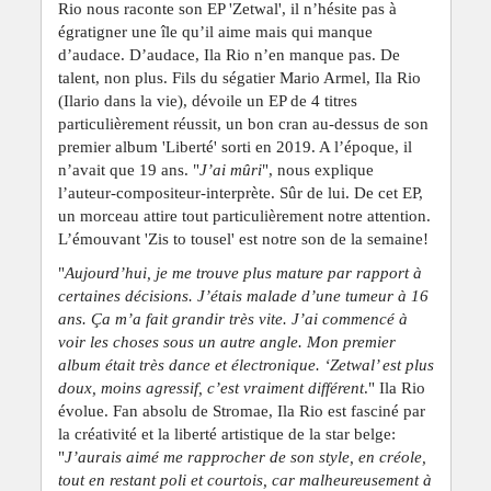
Rio nous raconte son EP 'Zetwal', il n’hésite pas à
égratigner une île qu’il aime mais qui manque
d’audace. D’audace, Ila Rio n’en manque pas. De
talent, non plus. Fils du ségatier Mario Armel, Ila Rio
(Ilario dans la vie), dévoile un EP de 4 titres
particulièrement réussit, un bon cran au-dessus de son
premier album 'Liberté' sorti en 2019. A l’époque, il
n’avait que 19 ans. "
J’ai mûri
", nous explique
l’auteur-compositeur-interprète. Sûr de lui. De cet EP,
un morceau attire tout particulièrement notre attention.
L’émouvant 'Zis to tousel' est notre son de la semaine!
"
Aujourd’hui, je me trouve plus mature par rapport à
certaines décisions. J’étais malade d’une tumeur à 16
ans. Ça m’a fait grandir très vite. J’ai commencé à
voir les choses sous un autre angle. Mon premier
album était très dance et électronique. ‘Zetwal’ est plus
doux, moins agressif, c’est vraiment différent
." Ila Rio
évolue. Fan absolu de Stromae, Ila Rio est fasciné par
la créativité et la liberté artistique de la star belge:
"
J’aurais aimé me rapprocher de son style, en créole,
tout en restant poli et courtois, car malheureusement à