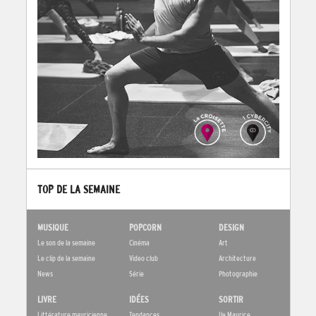
TOP DE LA SEMAINE
MUSIQUE
POPCORN
DESIGN
Le son de la semaine
Cinéma
Art
Le clip de la semaine
Video club
Architecture
News
Série
Photographie
LIVRE
IDÉES
SORTIR
Littérature mauricienne
Tendances
Ile Maurice