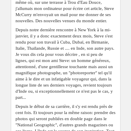
même où, sur une terrasse à Trou d'Eau Douce,
j'allumais mon ordinateur pour écrire cet article, Steve
McCurry m'envoyait un mail pour me donner de ses
nouvelles. Des nouvelles venues du monde entier.
Depuis notre dernière rencontre à New York à la mi-
janvier, il y a donc exactement deux mois, Steve s'est
rendu pour son travail à Cuba, Dubaï, en Birmanie,
Italie, Thaïlande, Russie et .... en Inde, son autre pays.
Je vous dis cela pour vous décrire , en si peu de
lignes, qui est mon ami Steve: un homme généreux,
attentionné, d'une gentillesse touchante mais aussi un
magnifique photographe, un "photoreporter" tel qu'il
aime à le dire et un infatigable voyageur qui, dans la
longue liste de ses derniers voyages, revient toujours
d'Inde ou, si exceptionnellement ce n'est pas le cas, y
part...
Depuis le début de sa carrière, il s'y est rendu près de
cent fois. Et toujours pour la même raison: prendre des
photos qui seront publiées en double page dans le
"National Geographic", d'autres grands magazines ou
ces livres. L'Inde est la source de son inspiration. Tout