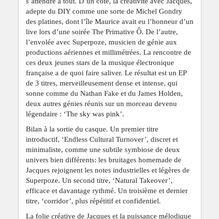
s’attendre à tout. D’un côté, la créativité avec Jacques,
adepte du DIY comme une sorte de Michel Gondry
des platines, dont l’île Maurice avait eu l’honneur d’un
live lors d’une soirée The Primative Ô. De l’autre,
l’envolée avec Superpoze, musicien de génie aux
productions aériennes et millimétrées. La rencontre de
ces deux jeunes stars de la musique électronique
française a de quoi faire saliver. Le résultat est un EP
de 3 titres, merveilleusement dense et intense, qui
sonne comme du Nathan Fake et du James Holden,
deux autres génies réunis sur un morceau devenu
légendaire : ‘
The sky was pink
’.
Bilan à la sortie du casque. Un premier titre
introductif, ‘Endless Cultural Turnover’, discret et
minimaliste, comme une subtile symbiose de deux
univers bien différents: les bruitages homemade de
Jacques rejoignent les notes industrielles et légères de
Superpoze. Un second titre, ‘Natural Takeover’,
efficace et davantage rythmé. Un troisième et dernier
titre, ‘corridor’, plus répétitif et confidentiel.
La folie créative de Jacques et la puissance mélodique