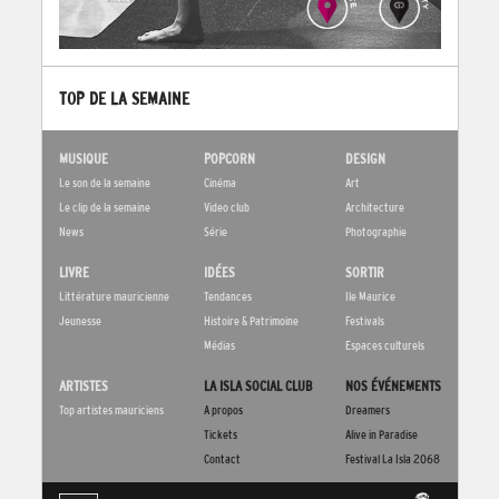
TOP DE LA SEMAINE
MUSIQUE
POPCORN
DESIGN
Le son de la semaine
Cinéma
Art
Le clip de la semaine
Video club
Architecture
News
Série
Photographie
LIVRE
IDÉES
SORTIR
Littérature mauricienne
Tendances
Ile Maurice
Jeunesse
Histoire & Patrimoine
Festivals
Médias
Espaces culturels
ARTISTES
LA ISLA SOCIAL CLUB
NOS ÉVÉNEMENTS
Top artistes mauriciens
A propos
Dreamers
Tickets
Alive in Paradise
Contact
Festival La Isla 2068