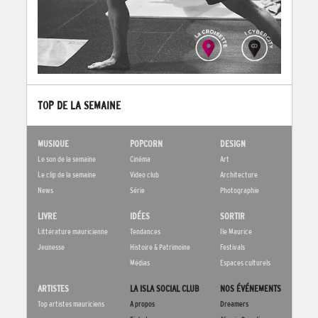
TOP DE LA SEMAINE
MUSIQUE
POPCORN
DESIGN
Le son de la semaine
Cinéma
Art
Le clip de la semaine
Video club
Architecture
News
Série
Photographie
LIVRE
IDÉES
SORTIR
Littérature mauricienne
Tendances
Ile Maurice
Jeunesse
Histoire & Patrimoine
Festivals
Médias
Espaces culturels
ARTISTES
LA ISLA SOCIAL CLUB
NOS ÉVÉNEMENTS
Top artistes mauriciens
A propos
Dreamers