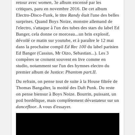
retour avec
women
, 3e album encensé par les
critiques, paru en novembre 2016. De cet album
Electro-Disco-Funk, le titre
Randy
était l'une des belles
surprises. Quand Boys Noize, monstre allemand de
l'electro, s'attaque à l'un des tubes des stars du label Ed
Banger, cela donne ce morceau...un brin explosif,
dévoilé ce matin sur youtube, et à paraître le 12 mai
dans la prochaine compil
Ed Rec 100
du label parisien
Ed Banger (Cassius, Mr Oizo, Sebastian...). Les 3
compères se croisent souvent en live comme en
studio, notamment sur l'un des hymnes electro du
premier album de Justice:
Phantom part.II
.
Du refrain, on pense tout de suite à la House filtrée de
Thomas Bangalter, la moitié des Daft Punk. Du reste
on pense biensur à Boys Noize. Bourrin, puissant, un
poil bordélique, mais complètement dévastateur sur un
dancefloor
. A vous d'essayer.