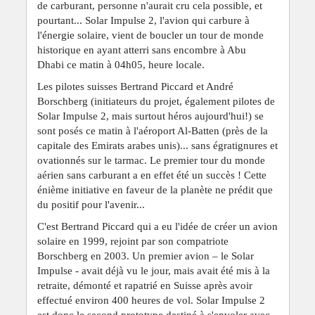
de carburant, personne n'aurait cru cela possible, et
pourtant... Solar Impulse 2, l'avion qui carbure à
l'énergie solaire, vient de boucler un tour de monde
historique en ayant atterri sans encombre à Abu
Dhabi
ce matin à 04h05, heure locale.
Les pilotes suisses Bertrand Piccard et André
Borschberg (initiateurs du projet, également pilotes de
Solar Impulse 2, mais surtout héros aujourd'hui!) se
sont posés ce matin à l'aéroport Al-Batten (près de la
capitale des Emirats arabes unis)... sans égratignures et
ovationnés sur le tarmac. Le premier tour du monde
aérien sans carburant a en effet été un succès ! Cette
énième initiative en faveur de la planète ne prédit que
du positif pour l'avenir...
C'est Bertrand Piccard qui a eu l'idée de créer un avion
solaire en 1999, rejoint par son compatriote
Borschberg en 2003. Un premier avion – le Solar
Impulse - avait déjà vu le jour, mais avait été mis à la
retraite, démonté et rapatrié en Suisse après avoir
effectué environ 400 heures de vol. Solar Impulse 2
est donc le second prototype destiné à s'envoler avec