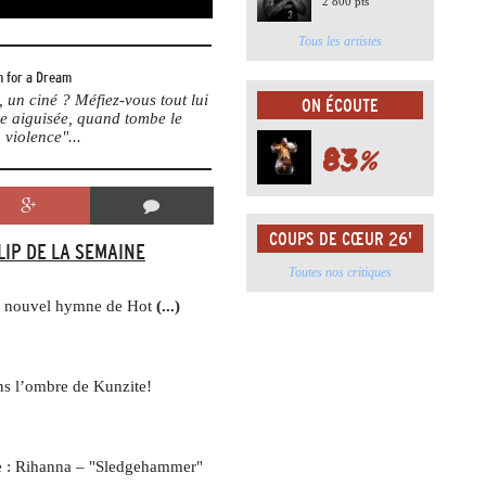
2 800 pts
Tous les artistes
 for a Dream
un ciné ? Méfiez-vous tout lui
ON ÉCOUTE
me aiguisée, quand tombe le
 violence"...
83
%
COUPS DE CŒUR 26'
LIP DE LA SEMAINE
Toutes nos critiques
le nouvel hymne de Hot
(...)
ans l’ombre de Kunzite!
ne : Rihanna – "Sledgehammer"