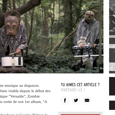
ne musique au diapason.
bien visible depuis le début des
ique "Versatile", Zombie
 sortie de son 1er album, "A
Schonberg et Cosmic Néman le