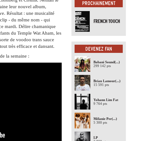
PROCHAINEMENT
aine leur nouvel album,
ve. Résultat : une musicalité
r clip - du même nom - qui
FRENCH TOUCH
 ce mardi. Délire chamanique
enfants du Temple Wat Aham, les
sorte de voodoo trans sauce
tout très efficace et dansant.
DEVENEZ FAN
de la semaine :
Babani Sound
(...)
299 142 pts
Brian Lamour
(...)
15 591 pts
Yohann Lim Fat
9 764 pts
Mélanie Per
(...)
5 300 pts
LP