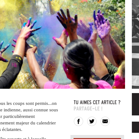
us les coups sont permis...on
ête indienne, aussi connue sous
ur particulièrement
énement majeur du calendrier
 éclatantes.
e ouverte et à laquelle