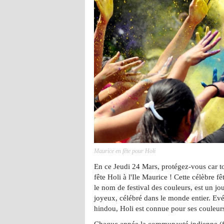
Maurice en fête pour Holi
En ce Jeudi 24 Mars, protégez-vous car to
fête Holi à l'Ile Maurice ! Cette célèbre f
le nom de festival des couleurs, est un jo
joyeux,
célébré dans le monde entier
. Ev
hindou, Holi est connue pour ses couleurs
Chaque année la communauté indienne (fêt