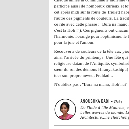
participe aussi de nombreux curieux et to
cet après midi sur la route de Triolet) habil
l'autre des pigments de couleurs. La tradi
ce rite avec cette phrase : "Bura na mano
c'est la Holi !"). Ces pigments ont chacun 
l'harmonie, l'orange pour l'optimisme, le b
pour la joie et l'amour.
Recouverts de couleurs de la tête aux pied
ainsi
l’arrivée du printemps. Une fête qui
religieuse datant de l'Antiquité, symbolis
sœur du roi des démons Hiranyakashipu) q
tuer son propre neveu, Prahlad...
N'oubliez pas :
"Bura na mano, Holî hai" 
ANOUSHKA BADI
- L'Arty
De l'Inde à l'Ile Maurice, e
belles œuvres du monde. Li
Architecture...ne cherchez p