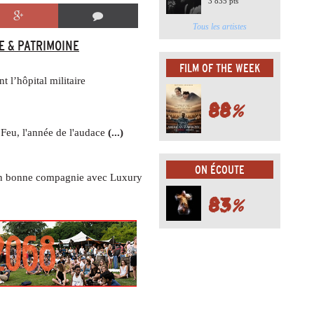
3 835 pts
Tous les artistes
E & PATRIMOINE
FILM OF THE WEEK
t l’hôpital militaire
88
%
Feu, l'année de l'audace
(...)
ON ÉCOUTE
en bonne compagnie avec Luxury
83
%