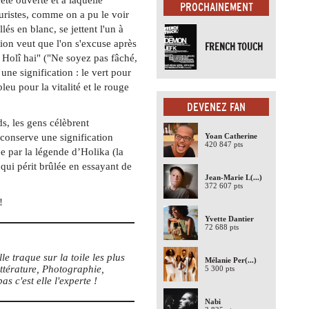
PROCHAINEMENT
uristes, comme on a pu le voir
lés en blanc, se jettent l'un à
tion veut que l'on s'excuse après
FRENCH TOUCH
, Holî hai" ("Ne soyez pas fâché,
une signification : le vert pour
leu pour la vitalité et le rouge
DEVENEZ FAN
s, les gens célèbrent
 conserve une signification
Yoan Catherine
420 847 pts
ée par la légende d’Holika (la
ui périt brûlée en essayant de
Jean-Marie L
(...)
372 607 pts
!
Yvette Dantier
72 688 pts
lle traque sur la toile les plus
Mélanie Per
(...)
ttérature, Photographie,
5 300 pts
as c'est elle l'experte !
Nabi