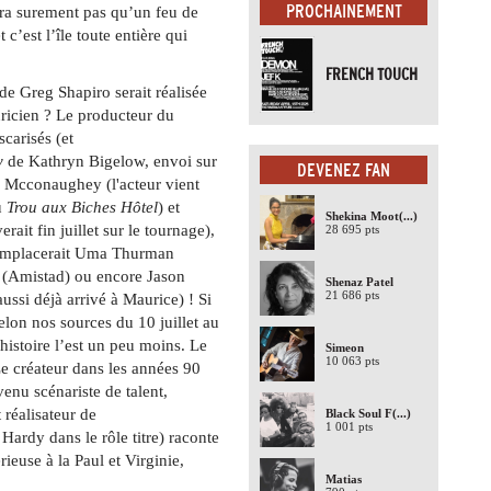
PROCHAINEMENT
era surement pas qu’un feu de
 c’est l’île toute entière qui
FRENCH TOUCH
de Greg Shapiro serait réalisée
uricien ? Le producteur du
scarisés (et
y
de Kathryn Bigelow, envoi sur
DEVENEZ FAN
 Mcconaughey (l'acteur vient
u
Trou aux Biches Hôtel
) et
Shekina Moot
(...)
ait fin juillet sur le tournage),
28 695 pts
 remplacerait Uma Thurman
 (Amistad) ou encore Jason
Shenaz Patel
21 686 pts
aussi déjà arrivé à Maurice) ! Si
selon nos sources du 10 juillet au
histoire l’est un peu moins. Le
Simeon
10 063 pts
Le créateur dans les années 90
enu scénariste de talent,
t réalisateur de
Black Soul F
(...)
1 001 pts
ardy dans le rôle titre) raconte
ieuse à la Paul et Virginie,
Matias