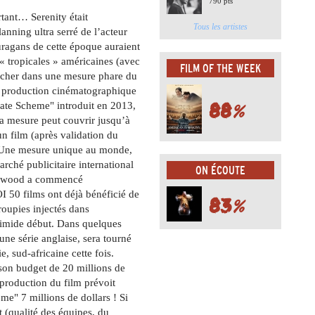
790 pts
rtant… Serenity était
Tous les artistes
anning ultra serré de l’acteur
ragans de cette époque auraient
 « tropicales » américaines (avec
FILM OF THE WEEK
hercher dans une mesure phare du
a production cinématographique
88
%
ebate Scheme" introduit en 2013,
la mesure peut couvrir jusqu’à
n film (après validation du
 Une mesure unique au monde,
arché publicitaire international
ON ÉCOUTE
ollywood a commencé
OI 50 films ont déjà bénéficié de
83
%
roupies injectés dans
timide début. Dans quelques
 une série anglaise, sera tourné
e, sud-africaine cette fois.
 son budget de 20 millions de
 production du film prévoit
e" 7 millions de dollars ! Si
t (qualité des équipes, du