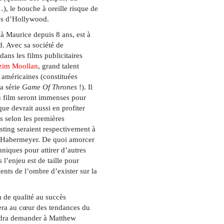
…), le bouche à oreille risque de
res d’Hollywood.
à Maurice depuis 8 ans, est à
d. Avec sa société de
dans les films publicitaires
zim Moollan
, grand talent
s américaines (constituées
la série
Game Of Thrones
!). Il
 film seront immenses pour
ue devrait aussi en profiter
s selon les premières
asting seraient respectivement à
 Habermeyer. De quoi amorcer
niques pour attirer d’autres
 l’enjeu est de taille pour
ents de l’ombre d’exister sur la
 de qualité au succès
 sera au cœur des tendances du
dra demander à Matthew