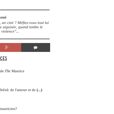
ionné
un ciné ? Méfiez-vous tout lui
me aiguisée, quand tombe le
 violence"...
CES
e l'île Maurice
Brésil: de l'amour et de
(...)
mauricien?