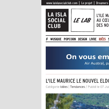
|
|
www.laislasocialclub.com
Le projet
Dreamers
MUSIQUE
POPCORN
DESIGN
LIVRE
IDÉES
L'ILE MAURICE LE NOUVEL EL
Catégorie
Idées
|
Tendances
/ Publié le 07 Jui