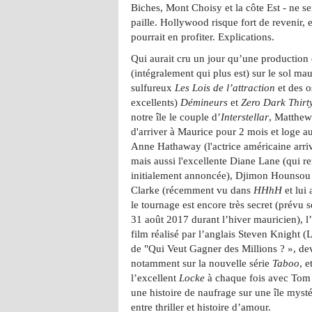
Biches, Mont Choisy et la côte Est - ne s
paille. Hollywood risque fort de revenir, et
pourrait en profiter. Explications.
Qui aurait cru un jour qu’une production 
(intégralement qui plus est) sur le sol ma
sulfureux
Les Lois de l’attraction
et des o
excellents)
Démineurs
et
Zero Dark Thirt
notre île le couple d’
Interstellar
, Matthew
d'arriver à Maurice pour 2 mois et loge a
Anne Hathaway (l'actrice américaine arriver
mais aussi l'excellente Diane Lane (qui
initialement annoncée), Djimon Hounsou
Clarke (récemment vu dans
HHhH
et lui 
le tournage est encore très secret (prévu 
31 août 2017 durant l’hiver mauricien), l’
film réalisé par l’anglais Steven Knight (
de "Qui Veut Gagner des Millions ? », dev
notamment sur la nouvelle série
Taboo
, e
l’excellent
Locke
à chaque fois avec Tom H
une histoire de naufrage sur une île mystér
entre thriller et histoire d’amour.