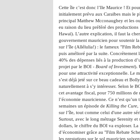
Cette île c’est donc l’Ile Maurice ! Et pou
initialement prévu aux Caraïbes mais le pl
principal Matthew Mcconaughey et les ou
eu raison du lieu préféré des productions
Hawaï). L’autre explication, il faut la c
gouvernement mauricien pour soutenir l
sur l’île (Allélulia!) : le fameux "Film R
puis amélioré par la suite. Concrètement 
40% des dépenses liés à la production d’u
projet par le BOI -
Board of Investment
).
pour une attractivité exceptionnelle. Le m
s’est déjà jeté sur ce beau cadeau et B
naturellement à s’y intéresser. Selon le B
cet avantage fiscal, pour 750 millions de 
l’économie mauricienne. Ce n’est qu’un 
semaines un épisode de
Killing the Cure
,
sur l’île, tout comme celui d'une autre séri
Surtout, avec le long métrage Serenity et
dollars, le chiffre du BOI va exploser. La
d’économiser grâce au "Film Rebate Schem
les prestations sur le sol mauricien suiven