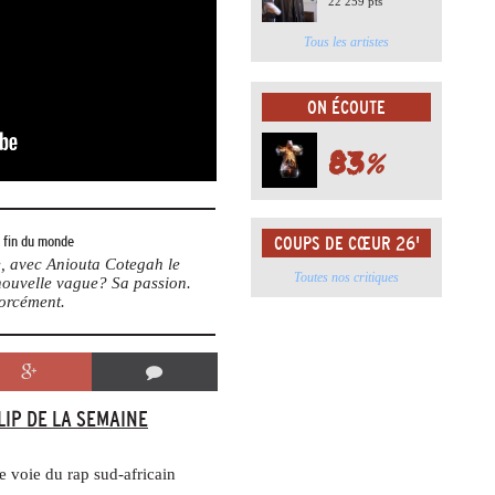
22 259 pts
Tous les artistes
ON ÉCOUTE
83
%
a fin du monde
COUPS DE CŒUR 26'
te, avec Aniouta Cotegah le
Toutes nos critiques
 nouvelle vague? Sa passion.
forcément.
LIP DE LA SEMAINE
e voie du rap sud-africain