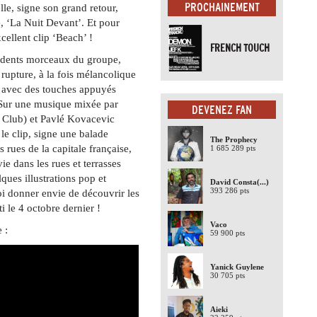
PROCHAINEMENT
le, signe son grand retour,
e, ‘La Nuit Devant’. Et pour
cellent clip ‘Beach’ !
FRENCH TOUCH
édents morceaux du groupe,
 rupture, à la fois mélancolique
p avec des touches appuyés
. Sur une musique mixée par
DEVENEZ FAN
 Club) et Pavlé Kovacevic
e le clip, signe une balade
The Prophecy
s rues de la capitale française,
1 685 289 pts
 dans les rues et terrasses
ques illustrations pop et
David Consta
(...)
393 286 pts
oi donner envie de découvrir les
i le 4 octobre dernier !
Vaco
e :
59 900 pts
Yanick Guylene
30 705 pts
Aieki