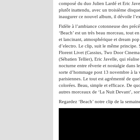
composé du duo Julien Lardé et Eric Javel
plutôt inattendu, avec un troisième disqu
inaugurer ce nouvel album, il dévoile l’ex
Fidèle à l’ambiance cotonneuse des préc
‘Beach’ est un très beau morceau, tout en
et lancinant, atmosphérique et dream po
d’electro. Le clip, suit le même principe
Florent Livet (Cassius, Two Door Cinema
(Sébatien Tellier), Eric Javelle, qui réalis
nocturne entre rêverie et nostalgie dans le
sorte d’hommage post 13 novembre à la vie
parisiennes. Le tout est agrémenté de quel
colorées. Beau, simple et efficace. De qu
autres morceaux de ‘La Nuit Devant’, sort
Regardez ‘Beach’ notre clip de la semain