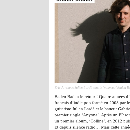
Eric Javelle et Julien Lardé sont le ‘nouveau’ Baden B
Baden Baden le retour ! Quatre années d
français d’indie pop formé en 2008 par le 
guitariste Julien Lardé et le batteur Gabr
premier single ‘Anyone’. Après un EP sort
un premier album, ‘Colline’, en 2012 puis
Et depuis silence radio… Mais cette ann