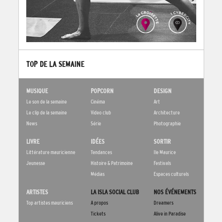
TOP DE LA SEMAINE
MUSIQUE
POPCORN
DESIGN
Le son de la semaine
Cinéma
Art
Le clip de la semaine
Video club
Architecture
News
Série
Photographie
LIVRE
IDÉES
SORTIR
Littérature mauricienne
Tendances
Ile Maurice
Jeunesse
Histoire & Patrimoine
Festivals
Médias
Espaces culturels
ARTISTES
LA ISLA SOCIAL CLUB
NOS ÉVÉNEMENTS
Top artistes mauriciens
A propos
Dreamers
Tickets
Alive in Paradise