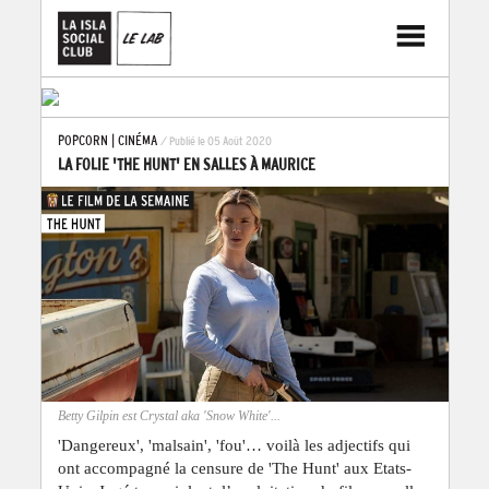
POPCORN
|
CINÉMA
/ Publié le 05 Août 2020
LA FOLIE 'THE HUNT' EN SALLES À MAURICE
Betty Gilpin est Crystal aka 'Snow White'...
'Dangereux', 'malsain', 'fou'… voilà les adjectifs qui
ont accompagné la censure de 'The Hunt' aux Etats-