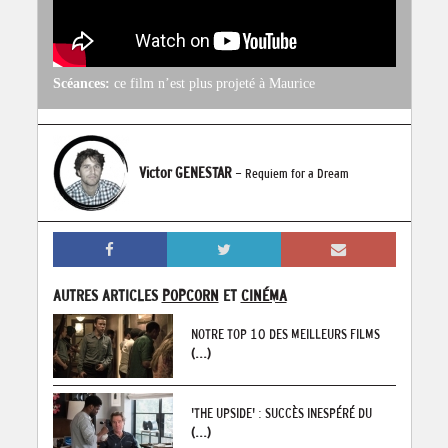
Scéances:
ce film n’est plus projeté à Maurice
Victor GENESTAR
- Requiem for a Dream
AUTRES ARTICLES
POPCORN
ET
CINÉMA
NOTRE TOP 10 DES MEILLEURS FILMS
(...)
'THE UPSIDE' : SUCCÈS INESPÉRÉ DU
(...)