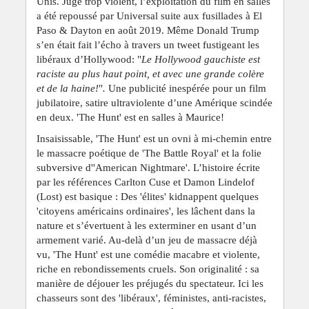
Unis. Jugé trop violent, l’exploitation du film en salles
a été repoussé par Universal suite aux fusillades à El
Paso & Dayton en août 2019. Même Donald Trump
s’en était fait l’écho à travers un tweet fustigeant les
libéraux d’Hollywood: "
Le Hollywood gauchiste est
raciste au plus haut point, et avec une grande colère
et de la haine!
"
.
Une publicité inespérée pour un film
jubilatoire, satire ultraviolente d’une Amérique scindée
en deux. 'The Hunt' est en salles à Maurice!
Insaisissable, 'The Hunt' est un ovni à mi-chemin entre
le massacre poétique de 'The Battle Royal' et la folie
subversive d''American Nightmare'. L’histoire écrite
par les références Carlton Cuse et Damon Lindelof
(Lost) est basique : Des 'élites' kidnappent quelques
'citoyens américains ordinaires', les lâchent dans la
nature et s’évertuent à les exterminer en usant d’un
armement varié. Au-delà d’un jeu de massacre déjà
vu, 'The Hunt' est une comédie macabre et violente,
riche en rebondissements cruels. Son originalité : sa
manière de déjouer les préjugés du spectateur. Ici les
chasseurs sont des 'libéraux', féministes, anti-racistes,