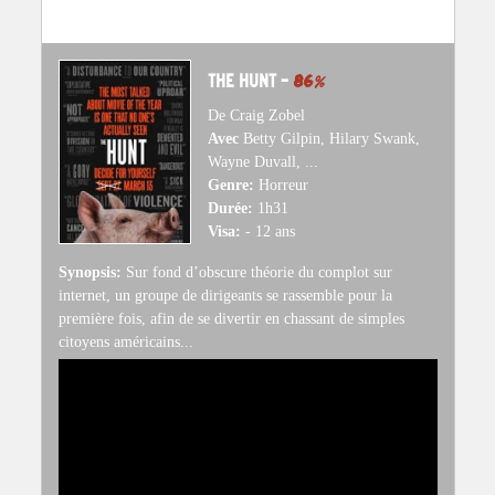
THE HUNT –
86
%
De Craig Zobel
Avec
Betty Gilpin, Hilary Swank,
Wayne Duvall, ...
Genre:
Horreur
Durée:
1h31
Visa:
- 12 ans
Synopsis:
Sur fond d’obscure théorie du complot sur
internet, un groupe de dirigeants se rassemble pour la
première fois, afin de se divertir en chassant de simples
citoyens américains...