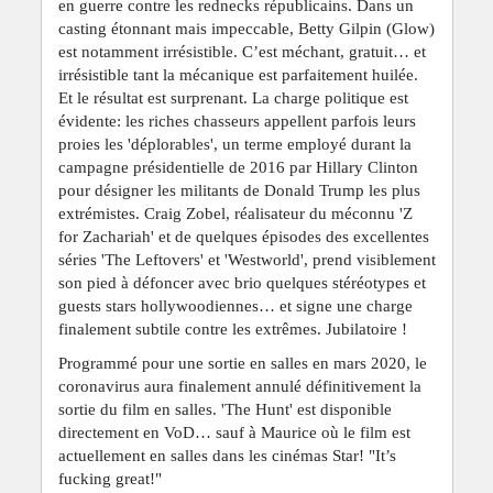
en guerre contre les rednecks républicains. Dans un
casting étonnant mais impeccable, Betty Gilpin (Glow)
est notamment irrésistible. C’est méchant, gratuit… et
irrésistible tant la mécanique est parfaitement huilée.
Et le résultat est surprenant. La charge politique est
évidente: les riches chasseurs appellent parfois leurs
proies les 'déplorables', un terme employé durant la
campagne présidentielle de 2016 par Hillary Clinton
pour désigner les militants de Donald Trump les plus
extrémistes. Craig Zobel, réalisateur du méconnu 'Z
for Zachariah' et de quelques épisodes des excellentes
séries 'The Leftovers' et 'Westworld', prend visiblement
son pied à défoncer avec brio quelques stéréotypes et
guests stars hollywoodiennes… et signe une charge
finalement subtile contre les extrêmes. Jubilatoire !
Programmé pour une sortie en salles en mars 2020, le
coronavirus aura finalement annulé définitivement la
sortie du film en salles. 'The Hunt' est disponible
directement en VoD… sauf à Maurice où le film est
actuellement en salles dans les cinémas Star! "It’s
fucking great!"