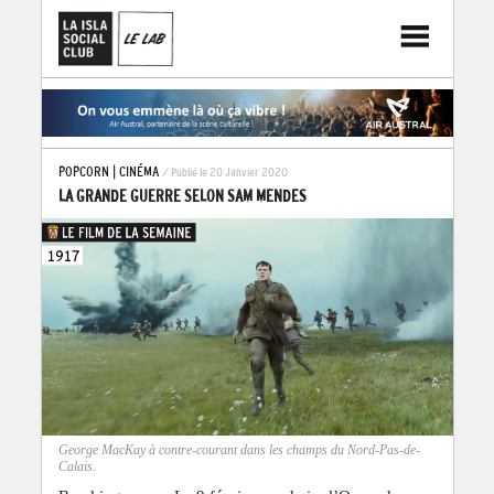
POPCORN
|
CINÉMA
/ Publié le 20 Janvier 2020
LA GRANDE GUERRE SELON SAM MENDES
George MacKay à contre-courant dans les champs du Nord-Pas-de-
Calais.