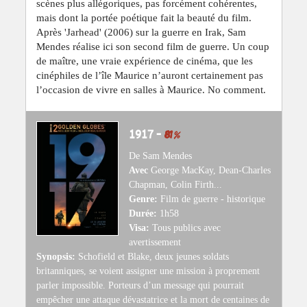
scènes plus allégoriques, pas forcément cohérentes,
mais dont la portée poétique fait la beauté du film.
Après 'Jarhead' (2006) sur la guerre en Irak, Sam
Mendes réalise ici son second film de guerre. Un coup
de maître, une vraie expérience de cinéma, que les
cinéphiles de l’île Maurice n’auront certainement pas
l’occasion de vivre en salles à Maurice. No comment.
1917 –
81
%
De Sam Mendes
Avec
George MacKay, Dean-Charles
Chapman, Colin Firth...
Genre:
Film de guerre - historique
Durée:
1h58
Visa:
Tous publics avec
avertissement
Synopsis:
Schofield et Blake, deux jeunes soldats
britanniques, se voient assigner une mission à proprement
parler impossible. Porteurs d’un message qui pourrait
empêcher une attaque dévastatrice et la mort de centaines de