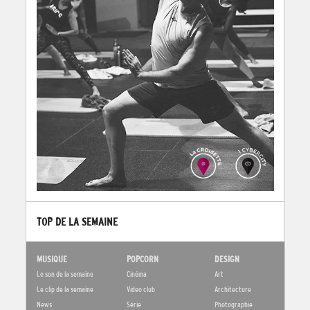
TOP DE LA SEMAINE
MUSIQUE
POPCORN
DESIGN
Le son de la semaine
Cinéma
Art
Le clip de la semaine
Video club
Architecture
News
Série
Photographie