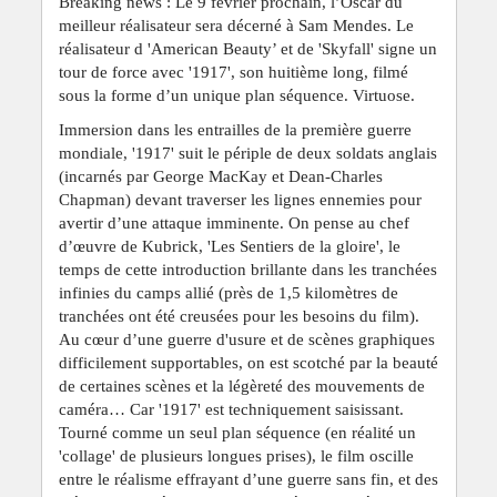
Breaking news : Le 9 février prochain, l’Oscar du
meilleur réalisateur sera décerné à Sam Mendes. Le
réalisateur d 'American Beauty’ et de 'Skyfall' signe un
tour de force avec '1917', son huitième long, filmé
sous la forme d’un unique plan séquence. Virtuose.
Immersion dans les entrailles de la première guerre
mondiale, '1917' suit le périple de deux soldats anglais
(incarnés par George MacKay et Dean-Charles
Chapman) devant traverser les lignes ennemies pour
avertir d’une attaque imminente. On pense au chef
d’œuvre de Kubrick, 'Les Sentiers de la gloire', le
temps de cette introduction brillante dans les tranchées
infinies du camps allié (près de 1,5 kilomètres de
tranchées ont été creusées pour les besoins du film).
Au cœur d’une guerre d'usure et de scènes graphiques
difficilement supportables, on est scotché par la beauté
de certaines scènes et la légèreté des mouvements de
caméra… Car '1917' est techniquement saisissant.
Tourné comme un seul plan séquence (en réalité un
'collage' de plusieurs longues prises), le film oscille
entre le réalisme effrayant d’une guerre sans fin, et des