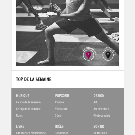
TOP DE LA SEMAINE
MUSIQUE
POPCORN
DESIGN
Le son de la semaine
Cinéma
Art
Le clip de la semaine
Video club
Architecture
News
Série
Photographie
LIVRE
IDÉES
SORTIR
Littérature mauricienne
Tendances
Ile Maurice