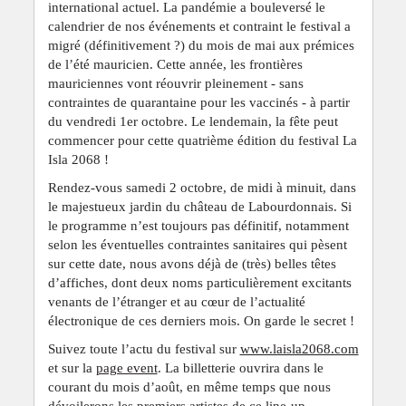
international actuel. La pandémie a bouleversé le
calendrier de nos événements et contraint le festival a
migré (définitivement ?) du mois de mai aux prémices
de l’été mauricien. Cette année, les frontières
mauriciennes vont réouvrir pleinement - sans
contraintes de quarantaine pour les vaccinés - à partir
du vendredi 1er octobre. Le lendemain, la fête peut
commencer pour cette quatrième édition du festival La
Isla 2068 !
Rendez-vous samedi 2 octobre, de midi à minuit, dans
le majestueux jardin du château de Labourdonnais. Si
le programme n’est toujours pas définitif, notamment
selon les éventuelles contraintes sanitaires qui pèsent
sur cette date, nous avons déjà de (très) belles têtes
d’affiches, dont deux noms particulièrement excitants
venants de l’étranger et au cœur de l’actualité
électronique de ces derniers mois. On garde le secret !
Suivez toute l’actu du festival sur
www.laisla2068.com
et sur la
page event
. La billetterie ouvrira dans le
courant du mois d’août, en même temps que nous
dévoilerons les premiers artistes de ce line-up