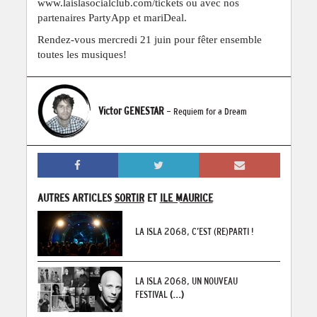
www.laislasocialclub.com/tickets
ou avec nos
partenaires PartyApp et mariDeal.
Rendez-vous mercredi 21 juin pour fêter ensemble
toutes les musiques!
Victor GENESTAR
- Requiem for a Dream
AUTRES ARTICLES
SORTIR
ET
ILE MAURICE
LA ISLA 2068, C’EST (RE)PARTI !
LA ISLA 2068, UN NOUVEAU
FESTIVAL
(...)