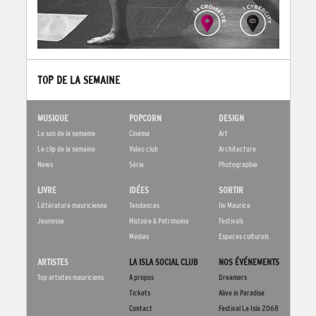
TOP DE LA SEMAINE
MUSIQUE
POPCORN
DESIGN
Le son de la semaine
Cinéma
Art
Le clip de la semaine
Video club
Architecture
News
Série
Photographie
LIVRE
IDÉES
SORTIR
Littérature mauricienne
Tendances
Ile Maurice
Jeunesse
Histoire & Patrimoine
Festivals
Médias
Espaces culturels
ARTISTES
LA ISLA SOCIAL CLUB
NOS ÉVÉNEMENTS
Top artistes mauriciens
A propos
Dreamers
Tickets
Alive in Paradise
Contact
Festival La Isla 2068