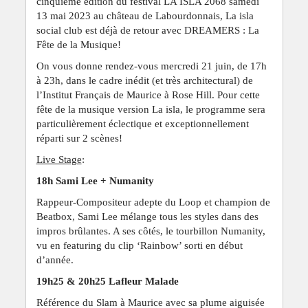
cinquième édition du festival LA ISLA 2068 samedi
13 mai 2023 au château de Labourdonnais, La isla
social club est déjà de retour avec DREAMERS : La
Fête de la Musique!
On vous donne rendez-vous mercredi 21 juin, de 17h
à 23h, dans le cadre inédit (et très architectural) de
l’Institut Français de Maurice à Rose Hill. Pour cette
fête de la musique version La isla, le programme sera
particulièrement éclectique et exceptionnellement
réparti sur 2 scènes!
Live Stage
:
18h Sami Lee + Numanity
Rappeur-Compositeur adepte du Loop et champion de
Beatbox, Sami Lee mélange tous les styles dans des
impros brûlantes. A ses côtés, le tourbillon Numanity,
vu en featuring du clip ‘Rainbow’ sorti en début
d’année.
19h25 & 20h25 Lafleur Malade
Référence du Slam à Maurice avec sa plume aiguisée