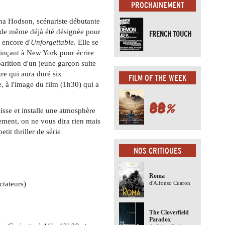
PROCHAINEMENT
tina Hodson, scénariste débutante
t de même déjà été désignée pour
FRENCH TOUCH
 encore d'
Unforgettable.
Elle se
grinçant à New York pour écrire
sparition d'un jeune garçon suite
re qui aura duré six
FILM OF THE WEEK
e, à l'image du film (1h30) qui a
88
%
sse et installe une atmosphère
ement, on ne vous dira rien mais
etit thriller de série
NOS CRITIQUES
Roma
ctateurs)
d'Alfonso Cuaron
The Cloverfield
Paradox