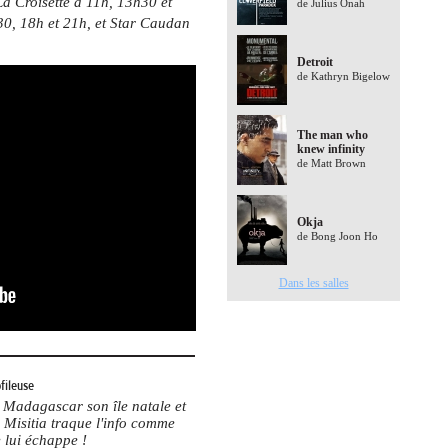
La Croisette à 11h, 13h30 et
de Julius Onah
30, 18h et 21h, et Star Caudan
Detroit
de Kathryn Bigelow
The man who
knew infinity
de Matt Brown
Okja
de Bong Joon Ho
Dans les salles
fileuse
Madagascar son île natale et
 Misitia traque l'info comme
 lui échappe !