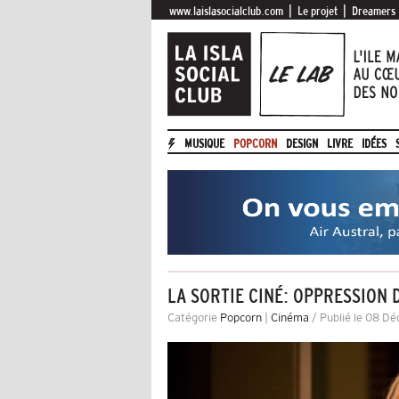
|
|
www.laislasocialclub.com
Le projet
Dreamers
MUSIQUE
POPCORN
DESIGN
LIVRE
IDÉES
LA SORTIE CINÉ: OPPRESSIO
Catégorie
Popcorn
|
Cinéma
/ Publié le 08 D