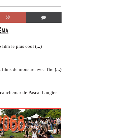
ÉMA
e film le plus cool
(...)
s films de monstre avec The
(...)
cauchemar de Pascal Laugier