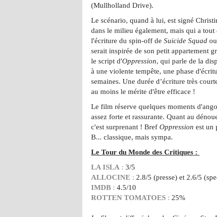
(Mullholland Drive).
Le scénario, quand à lui, est signé Chris
dans le milieu également, mais qui a tou
l'écriture du spin-off de
Suicide Squad
ou
serait inspirée de son petit appartement 
le script d'
Oppression
, qui parle de la di
à une violente tempête, une phase d'écritu
semaines.
Une durée d’écriture très court
au moins le mérite d'être efficace !
Le film réserve quelques moments d'angoi
assez forte et rassurante. Quant au dénou
c'est surprenant ! Bref
Oppression
est un p
B...
classique, mais sympa.
Le Tour du Monde des Critiques :
LA ISLA
:
3/5
ALLOCINE
:
2.8/5 (presse) et 2.6/5 (spe
IMDB
:
4.5/10
ROTTEN TOMATOES
:
25%