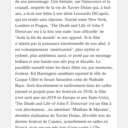
de son personnage. Une histoire, sur l'innocence et la
cruauté, inspirée de la vie de Xavier Dolan qui, à huit
ans, a écrit une lettre à son idole Leonardo DiCaprio,
qui est restée sans réponse. Tourné entre New York,
Londres et Prague, ‘The Death and Life of John F.
Donovan’ est à la fois une suite ‘non officielle’ de
‘Juste la fin du monde’ et son opposé. Si le film
n’atteint pas la puissance émotionnelle de son aîné, il
est volontairement ‘américanisé’, plus stylisé et
rythmé, plus ambitieux aussi, et porté par un montage
brillant et une bande-son très pop et décalée. Le
parallèle narratif entre les deux films est, par moments,
évident. Kit Harrington semblant reprend le rôle de
Gaspar Ulliel et Susan Sarandon celui de Nathalie
Baye. Sorti discrètement et tardivement dans les salles
(monté et projeté pour les festivals en 2018, le film
n'est sorti que mi-2019 en Europe et aux Etats-Unis),
'The Death and Life of John F. Donovan’ est un film à
voir absolument…en attendant ‘Matthias & Maxime’,
dernière réalisation de Xavier Dolan, dévoilée lors du
dernier festival de Cannes, actuellement en salles en
France, mais encore très loin d’une sortie à l’île