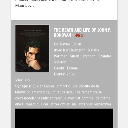
Maurice…
THE DEATH AND LIFE OF JOHN F.
DONOVAN –
86
%
De Xavier Dolan
Avec
Kit Harington, Natalie
Portman, Susan Sarandon, Thandie
Newton...
Genre:
Drame
Durée:
2h02
Visa:
No
Synopsis:
Dix ans après la mort d’une vedette de la
télévision américaine, un jeune acteur se remémore la
correspondance jadis entretenue avec cet homme, de même
que l’impact que ces lettres ont eu sur leurs vies respectives.