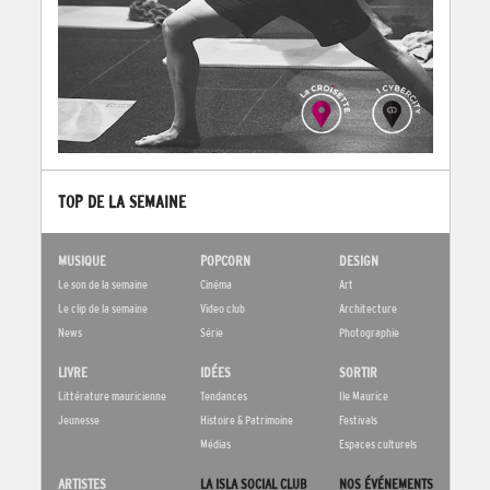
TOP DE LA SEMAINE
MUSIQUE
POPCORN
DESIGN
Le son de la semaine
Cinéma
Art
Le clip de la semaine
Video club
Architecture
News
Série
Photographie
LIVRE
IDÉES
SORTIR
Littérature mauricienne
Tendances
Ile Maurice
Jeunesse
Histoire & Patrimoine
Festivals
Médias
Espaces culturels
ARTISTES
LA ISLA SOCIAL CLUB
NOS ÉVÉNEMENTS