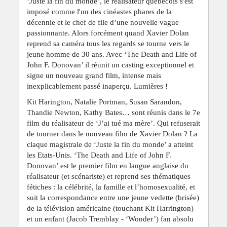
‘Juste la fin du monde’, le réalisateur québécois s'est
imposé comme l'un des cinéastes phares de la
décennie et le chef de file d’une nouvelle vague
passionnante. Alors forcément quand Xavier Dolan
reprend sa caméra tous les regards se tourne vers le
jeune homme de 30 ans. Avec ‘The Death and Life of
John F. Donovan’ il réunit un casting exceptionnel et
signe un nouveau grand film, intense mais
inexplicablement passé inaperçu. Lumières !
Kit Harington, Natalie Portman, Susan Sarandon,
Thandie Newton, Kathy Bates… sont réunis dans le 7e
film du réalisateur de ‘J’ai tué ma mère’. Qui refuserait
de tourner dans le nouveau film de Xavier Dolan ? La
claque magistrale de ‘Juste la fin du monde’ a atteint
les Etats-Unis. ‘The Death and Life of John F.
Donovan’ est le premier film en langue anglaise du
réalisateur (et scénariste) et reprend ses thématiques
fétiches : la célébrité, la famille et l’homosexualité, et
suit la correspondance entre une jeune vedette (brisée)
de la télévision américaine (touchant Kit Harrington)
et un enfant (Jacob Tremblay - ‘Wonder’) fan absolu