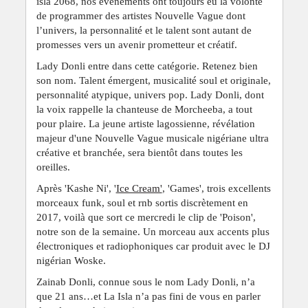
isla 2068, nos événements ont toujours eu la volonté
de programmer des artistes Nouvelle Vague dont
l’univers, la personnalité et le talent sont autant de
promesses vers un avenir prometteur et créatif.
Lady Donli entre dans cette catégorie. Retenez bien
son nom. Talent émergent, musicalité soul et originale,
personnalité atypique, univers pop. Lady Donli, dont
la voix rappelle la chanteuse de Morcheeba, a tout
pour plaire. La jeune artiste lagossienne, révélation
majeur d'une Nouvelle Vague musicale nigériane ultra
créative et branchée, sera bientôt dans toutes les
oreilles.
Après 'Kashe Ni', '
Ice Cream'
, 'Games', trois excellents
morceaux funk, soul et rnb sortis discrètement en
2017, voilà que sort ce mercredi le clip de 'Poison',
notre son de la semaine. Un morceau aux accents plus
électroniques et radiophoniques car produit avec le DJ
nigérian Woske.
Zainab Donli, connue sous le nom Lady Donli, n’a
que 21 ans…et La Isla n’a pas fini de vous en parler