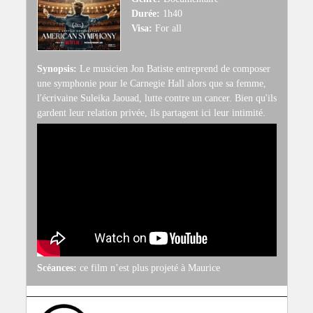
Durée:
1h40
Visa:
For all
Synopsis:
Le musicien Jon Batiste entreprend de composer
une symphonie pour le Carnegie Hall alors que sa femme,
l'écrivaine Suleika Jaouad, lutte contre un cancer. Bien qu'ils
gardent leur relation privée, ils partagent ici leur intimité.
Scéances:
ce film n’est plus projeté à Maurice