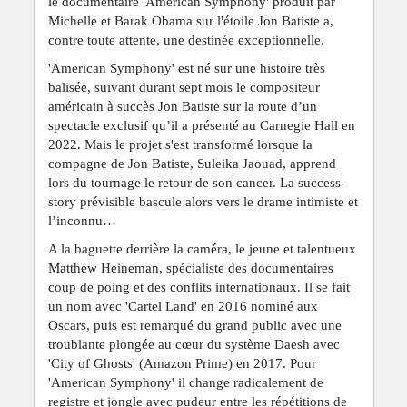
le documentaire 'American Symphony' produit par
Michelle et Barak Obama sur l'étoile Jon Batiste a,
contre toute attente, une destinée exceptionnelle.
'American Symphony' est né sur une histoire très
balisée, suivant durant sept mois le compositeur
américain à succès Jon Batiste sur la route d’un
spectacle exclusif qu’il a présenté au Carnegie Hall en
2022. Mais le projet s'est transformé lorsque la
compagne de Jon Batiste, Suleika Jaouad, apprend
lors du tournage le retour de son cancer. La success-
story prévisible bascule alors vers le drame intimiste et
l’inconnu…
A la baguette derrière la caméra, le jeune et talentueux
Matthew Heineman, spécialiste des documentaires
coup de poing et des conflits internationaux. Il se fait
un nom avec 'Cartel Land' en 2016 nominé aux
Oscars, puis est remarqué du grand public avec une
troublante plongée au cœur du système Daesh avec
'City of Ghosts' (Amazon Prime) en 2017. Pour
'American Symphony' il change radicalement de
registre et jongle avec pudeur entre les répétitions de