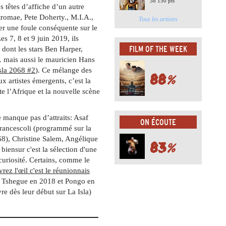
38 150 pts
 têtes d’affiche d’un autre
omae, Pete Doherty., M.I.A.,
Tous les artistes
 une foule conséquente sur le
es 7, 8 et 9 juin 2019, ils
FILM OF THE WEEK
 dont les stars Ben Harper,
 mais aussi le mauricien Hans
sla 2068 #2
). Ce mélange des
88
%
ux artistes émergents, c’est la
te l’Afrique et la nouvelle scène
e manque pas d’attraits: Asaf
ON ÉCOUTE
rancescoli (programmé sur la
68), Christine Salem, Angélique
83
%
biensur c'est la sélection d'une
 curiosité. Certains, comme le
rez l'œil c'est le réunionnais
ès Tshegue en 2018 et Pongo en
re dès leur début sur La Isla)