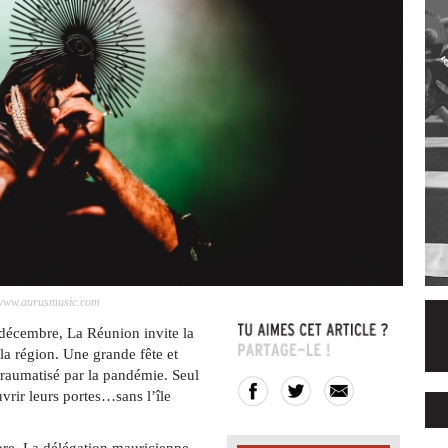
t: www.aurusmusic.com
décembre, La Réunion invite la
a région. Une grande fête et
traumatisé par la pandémie. Seul
vrir leurs portes…sans l’île
bre. La délégation mauricienne