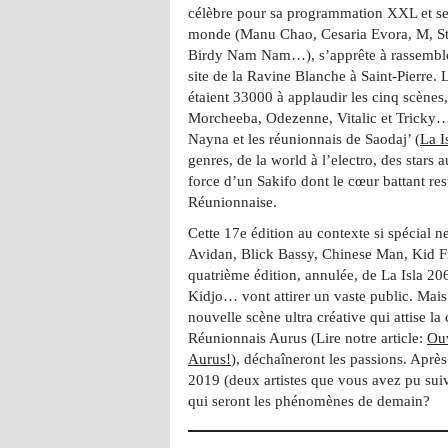
célèbre pour sa programmation XXL et ses
monde (Manu Chao, Cesaria Evora, M, Str
Birdy Nam Nam…), s’apprête à rassembler
site de la Ravine Blanche à Saint-Pierre. L
étaient 33000 à applaudir les cinq scènes,
Morcheeba, Odezenne, Vitalic et Tricky…
Nayna et les réunionnais de Saodaj’ (
La I
genres, de la world à l’electro, des stars a
force d’un Sakifo dont le cœur battant res
Réunionnaise.
Cette 17e édition au contexte si spécial n
Avidan, Blick Bassy, Chinese Man, Kid F
quatrième édition, annulée, de La Isla 20
Kidjo… vont attirer un vaste public. Mais 
nouvelle scène ultra créative qui attise la
Réunionnais Aurus (Lire notre article:
Ouv
Aurus!
), déchaîneront les passions. Apr
2019 (deux artistes que vous avez pu suiv
qui seront les phénomènes de demain?