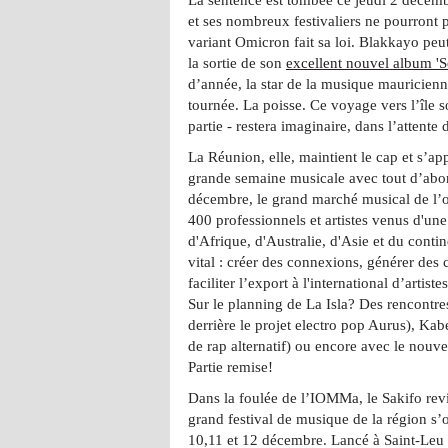
et ses nombreux festivaliers ne pourront p
variant Omicron fait sa loi. Blakkayo peu
la sortie de son
excellent nouvel album 'S
d’année, la star de la musique mauricienn
tournée. La poisse. Ce voyage vers l’île s
partie - restera imaginaire, dans l’attente 
La Réunion, elle, maintient le cap et s’app
grande semaine musicale avec tout d’ab
décembre, le grand marché musical de l’o
400 professionnels et artistes venus d'une
d'Afrique, d'Australie, d'Asie et du contin
vital : créer des connexions, générer des
faciliter l’export à l'international d’artist
Sur le planning de La Isla? Des rencontr
derrière le projet electro pop Aurus), 
de rap alternatif) ou encore avec le nouv
Partie remise!
Dans la foulée de l’IOMMa, le Sakifo rev
grand festival de musique de la région s’o
10,11 et 12 décembre. Lancé à Saint-Leu 