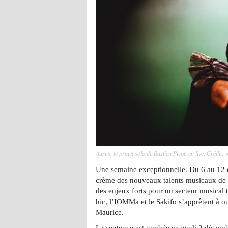
Aurus, le projet solo de Bastien Picot, en live. Crédi
Une semaine exceptionnelle. Du 6 au 12 
crème des nouveaux talents musicaux de l
des enjeux forts pour un secteur musical 
hic, l’IOMMa et le Sakifo s’apprêtent à ou
Maurice.
La sentence est tombée ce jeudi 2 décem