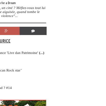
 for a Dream
un ciné ? Méfiez-vous tout lui
me aiguisée, quand tombe le
 violence"...
AURICE
lance 'Live dan Patrimoine'
(...)
ican Rock star’
nd ? #14