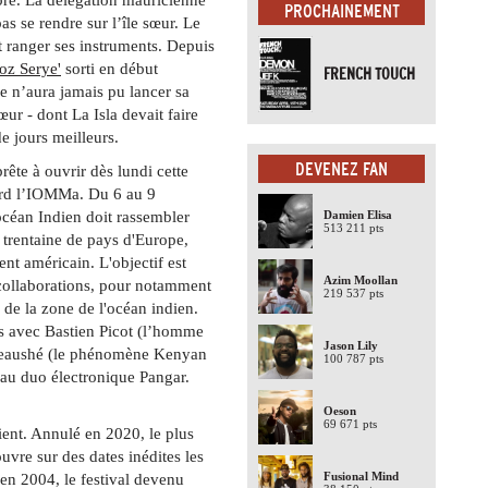
PROCHAINEMENT
as se rendre sur l’île sœur. Le
t ranger ses instruments. Depuis
oz Serye'
sorti en début
FRENCH TOUCH
e n’aura jamais pu lancer sa
œur - dont La Isla devait faire
de jours meilleurs.
DEVENEZ FAN
rête à ouvrir dès lundi cette
ord l’IOMMa. Du 6 au 9
céan Indien doit rassembler
Damien Elisa
513 211 pts
 trentaine de pays d'Europe,
ent américain. L'objectif est
Azim Moollan
 collaborations, pour notamment
219 537 pts
es de la zone de l'océan indien.
es avec Bastien Picot (l’homme
Jason Lily
Kabeaushé (le phénomène Kenyan
100 787 pts
eau duo électronique Pangar.
Oeson
69 671 pts
ient. Annulé en 2020, le plus
uvre sur des dates inédites les
Fusional Mind
en 2004, le festival devenu