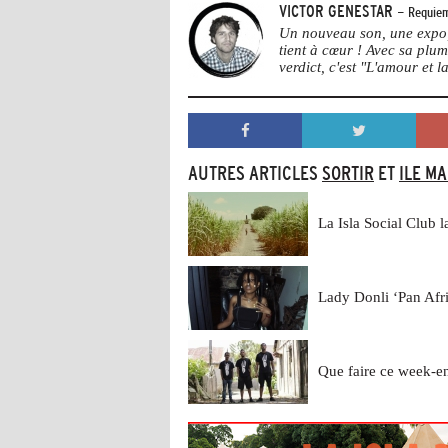
VICTOR GENESTAR
- Requiem
Un nouveau son, une expo, 
tient à cœur ! Avec sa plu
verdict, c'est "L'amour et la
AUTRES ARTICLES
SORTIR
ET
ILE M
La Isla Social Club 
Lady Donli ‘Pan Afr
Que faire ce week-e