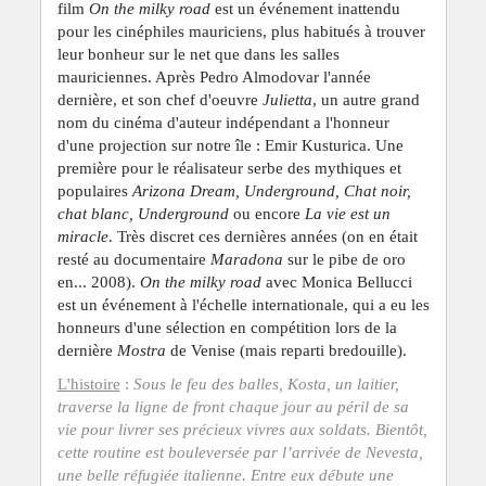
film
On the milky road
est un événement inattendu
pour les cinéphiles mauriciens, plus habitués à trouver
leur bonheur sur le net que dans les salles
mauriciennes. Après Pedro Almodovar l'année
dernière, et son chef d'oeuvre
Julietta
, un autre grand
nom du cinéma d'auteur indépendant a l'honneur
d'une projection sur notre île : Emir Kusturica. Une
première pour le réalisateur serbe des mythiques et
populaires
Arizona Dream, Underground, Chat noir,
chat blanc, Underground
ou encore
La vie est un
miracle
. Très discret ces dernières années (on en était
resté au documentaire
Maradona
sur le pibe de oro
en... 2008).
On the milky road
avec Monica Bellucci
est un événement à l'échelle internationale, qui a eu les
honneurs d'une sélection en compétition lors de la
dernière
Mostra
de Venise (mais reparti bredouille).
L'histoire
:
Sous le feu des balles, Kosta, un laitier,
traverse la ligne de front chaque jour au péril de sa
vie pour livrer ses précieux vivres aux soldats. Bientôt,
cette routine est bouleversée par l’arrivée de Nevesta,
une belle réfugiée italienne. Entre eux débute une