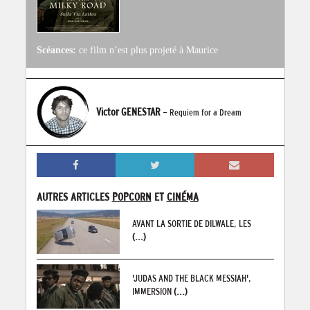
Scéances:
ce film n’est plus projeté à Maurice
Victor GENESTAR
- Requiem for a Dream
AUTRES ARTICLES
POPCORN
ET
CINÉMA
AVANT LA SORTIE DE DILWALE, LES
(...)
'JUDAS AND THE BLACK MESSIAH',
IMMERSION
(...)