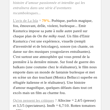
histoire d’amour passionnée et interdite qui les
entraînera dans une série d’aventures
rocambolesques...
L'avis de La Isla
=
79%
. Poétique, parfois magique,
fou, émouvant, drôle, violent, burlesque... Emir
Kusturica impose sa patte à nulle autre pareil sur
chaque plan de
On the milky road
. Un film d'Emir
Kusturica c'est une expérience, visuelle (rempli
d'inventivité et de bricolages), sonore (on chante, on
danse sur des musiques yougoslaves entraînantes).
C'est surtout une atmosphère qui vous prend de la
première à la dernière minute.
S
ur fond de guerre des
balkans (une coutume chez le réalisateur), le film nous
emporte dans un monde de fantaisie burlesque et met
en scène un duo touchant (Monica Bellucci superbe en
réfugiée italienne et le réalisateur). Une histoire
d'amour magnifique, quelques défauts dans tout cet
excès mais un film au charme fou.
Qu'en pensent les critiques
?
Allocine = 2,4/5 (presse)
et 3,5/5 (spectateurs). Imdb = 6,7/10. Rotten tomatoes