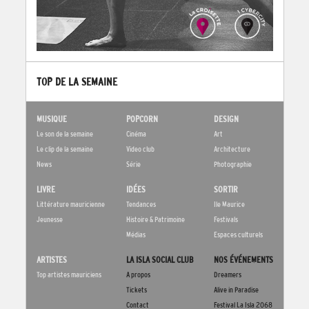
TOP DE LA SEMAINE
MUSIQUE
POPCORN
DESIGN
Le son de la semaine
Cinéma
Art
Le clip de la semaine
Video club
Architecture
News
Série
Photographie
LIVRE
IDÉES
SORTIR
Littérature mauricienne
Tendances
Ile Maurice
Jeunesse
Histoire & Patrimoine
Festivals
Médias
Espaces culturels
ARTISTES
LA ISLA SOCIAL CLUB
NOS ÉVÉNEMENTS
Top artistes mauriciens
A propos
Dreamers
Tickets
Alive in Paradise
Contact
Festival La Isla 2068