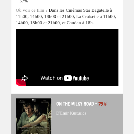
= 57%
Où voir ce film
?
Dans les Cinémas Star Bagatelle à
11h00, 14h00, 18h00 et 21h00, La Croisette à 11h00,
14h00, 18h00 et 21h00, et Caudan à 18h.
ON THE MILKY ROAD –
79
%
D'Emir Kusturica