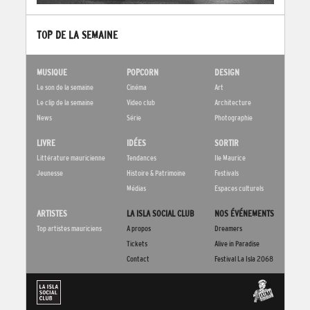
TOP DE LA SEMAINE
MUSIQUE
POPCORN
DESIGN
Le son de la semaine
Cinéma
Art
Le clip de la semaine
Video club
Architecture
News
Série
Photographie
LIVRE
IDÉES
SORTIR
Littérature mauricienne
Tendances
Ile Maurice
Jeunesse
Histoire & Patrimoine
Festivals
Médias
Espaces culturels
ARTISTES
LA ISLA SOCIAL CLUB
NOS ÉVÉNEMENTS
Top artistes mauriciens
A propos
Dreamers
Tickets
Alive in Paradise
Contact
Festival La Isla 2068