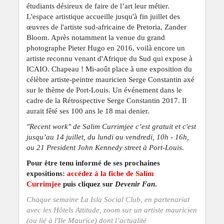
étudiants désireux de faire de l’art leur métier.
L'espace artistique accueille jusqu'à fin juillet des
œuvres de l'artiste sud-africaine de Pretoria, Zander
Bloom. Après notamment la venue du grand
photographe Pieter Hugo en 2016, voilà encore un
artiste reconnu venant d'Afrique du Sud qui expose à
ICAIO. Chapeau ! Mi-août place à une exposition du
célèbre artiste-peintre mauricien Serge Constantin axé
sur le thème de Port-Louis. Un événement dans le
cadre de la Rétrospective Serge Constantin 2017. Il
aurait fêté ses 100 ans le 18 mai denier.
"Recent work" de Salim Currimjee c’est gratuit et c'est
jusqu’au 14 juillet, du lundi au vendredi, 10h - 16h,
au 21 President John Kennedy street à Port-Louis.
Pour être tenu informé de ses prochaines
expositions
:
accédez à la fiche de Salim
Currimjee
puis cliquez sur
Devenir Fan
.
Chaque semaine La Isla Social Club, en partenariat
avec les Hôtels Attitude, zoom sur un artiste mauricien
(ou lié à l'Ile Maurice) dont l’actualité