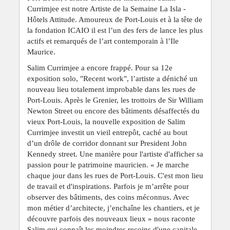
Currimjee est notre Artiste de la Semaine La Isla -
Hôtels Attitude. Amoureux de Port-Louis et à la tête de
la fondation ICAIO il est l’un des fers de lance les plus
actifs et remarqués de l’art contemporain à l’Ile
Maurice.
Salim Currimjee a encore frappé. Pour sa 12e
exposition solo, "Recent work", l’artiste a déniché un
nouveau lieu totalement improbable dans les rues de
Port-Louis. Après le Grenier, les trottoirs de Sir William
Newton Street ou encore des bâtiments désaffectés du
vieux Port-Louis, la nouvelle exposition de Salim
Currimjee investit un vieil entrepôt, caché au bout
d’un drôle de corridor donnant sur President John
Kennedy street. Une manière pour l'artiste d'afficher sa
passion pour le patrimoine mauricien. « Je marche
chaque jour dans les rues de Port-Louis. C'est mon lieu
de travail et d'inspirations. Parfois je m’arrête pour
observer des bâtiments, des coins méconnus. Avec
mon métier d’architecte, j’enchaîne les chantiers, et je
découvre parfois des nouveaux lieux » nous raconte
Salim qui connaît les moindres recoins d'une capitale