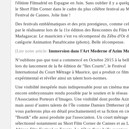
l'élitiste Filmadrid en Espagne en Juin. Sans oublier il y a quel
le Short Film Corner dans le cadre du plus célèbre festival au 
Festival de Cannes. Jolie liste !
Des festivals emblématiques et des prix prestigieux, comme cel
par le réalisateur lors de la 11e édition des Rencontres du Film
Madagascar. Le mauricien s’est vu récompensé du Zébu d'Or d
catégorie Animation Panafricaine (photo). Belle récompense.
[Lire notre article:
Immersion dans l'Art Moderne d'Azim Mo
N’oublions pas que tout a commencé en Octobre 2015 à la belle
lors du lancement de la 8e édition de "Iles Courts", le Festival
International du Court Métrage à Maurice, qui a produit ce film
expérimental et révéler ainsi un talent hors-normes.
Une visibilité inespérée mais indispensable pour un cinéma ma
encore embryonnaire rendu possible par le soutien et le réseau
l'Association Porteurs d’Images. Une visibilité dont profite Az
mais aussi d’autres talents de l’île comme Damien Dittberner (
vous parlerons plus en détail prochainement) et sa fiction en cr
"Boutik" elle
aussi produite par l'association.
Un court métrage
sélectionné notamment au Short Film Corner de Cannes et au 