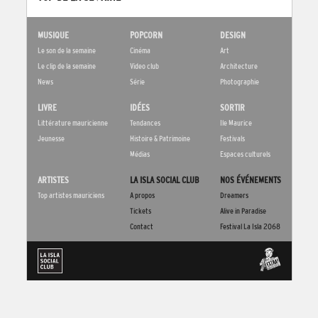
MUSIQUE
POPCORN
DESIGN
Le son de la semaine
Cinéma
Art
Le clip de la semaine
Video club
Architecture
News
Série
Photographie
LIVRE
IDÉES
SORTIR
Littérature mauricienne
Tendances
Ile Maurice
Jeunesse
Histoire & Patrimoine
Festivals
Médias
Espaces culturels
ARTISTES
LA ISLA SOCIAL CLUB
NOS ÉVÉNEMENTS
Top artistes mauriciens
A propos
Dreamers
Tickets
Alive in Paradise
Contact
Festival La Isla 2068