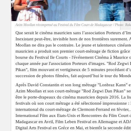
Azim Moollan récompensé au Festival du Film Court de Madagascar / Photo: Rak
Que serait le cinéma mauricien sans l’association Porteurs d’I
Inexistant peut-être, invisible hors de nos frontières surement.
Moollan ne dira pas le contraire. Le jeune et talentueux cinéast
mauricien a produit son premier court-métrage de fiction grâce
bourse du Festival Ile Courts - l'événement Cinéma à Maurice 
chaque année par l'association Porteurs d'images. "Rod Zegwi
Pikan", film mouvant et vertigineux de 5 minutes procédant d’
succession de photos filmées, fait aujourd’hui le tour du Mond
Après
David Constantin et son
long métrage "Lonbraz Kann" e
Azim Moollan et son court-métrage "Rod Zegwi Dan Pikan" se
être le porte-drapeaux du cinéma mauricien depuis 2016. La lis
festivals où son court métrage a été sélectionné impressionne : 
international du court-métrage de Clermont-Ferrand en février,
International Film aux Etats-Unis et Rencontres du Film Court 
Madagascar en Avril, Film Leben Festival en Allemagne et A
Digital Arts Festival en Gréce
en Mai, et bientôt la seconde édit