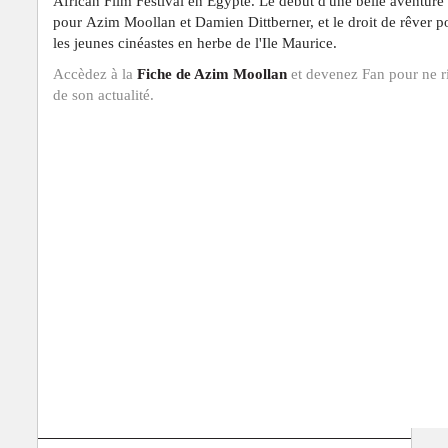
African Film Festival en Egypte. Le début d'une belle aventure
pour
Azim Moollan et
Damien Dittberner, et le droit de rêver p
les jeunes cinéastes en herbe de l'Ile Maurice.
Accèdez à la
Fiche de Azim Moollan
et devenez Fan pour ne r
de son actualité.