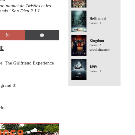
un paquet de Twisties et les
 amis ! Son Dieu ? J.J.
Hellbound
Saison 1
Kingdom
Saison 3
IE
prochainement
ne: The Girlfriend Experience
1899
Saison 1
 grand 8!
vine