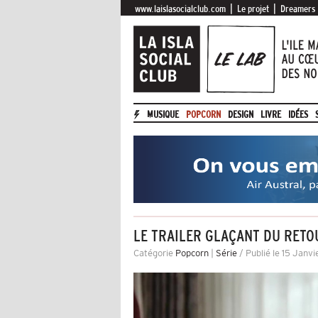
|
|
www.laislasocialclub.com
Le projet
Dreamers
MUSIQUE
POPCORN
DESIGN
LIVRE
IDÉES
LE TRAILER GLAÇANT DU RETO
Catégorie
Popcorn
|
Série
/ Publié le 15 Janvi