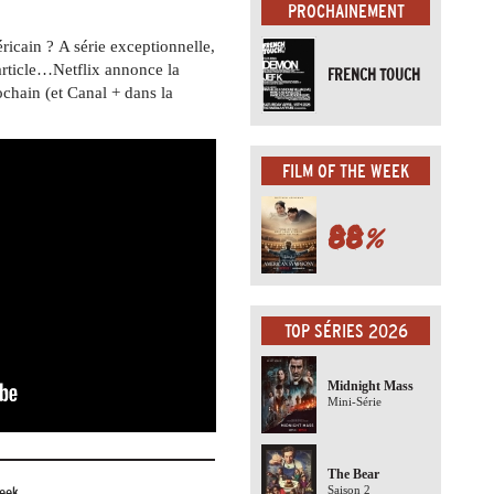
PROCHAINEMENT
éricain ?
A série exceptionnelle,
article…Netflix annonce la
FRENCH TOUCH
ochain (
et Canal + dans la
FILM OF THE WEEK
88
%
TOP SÉRIES 2026
Midnight Mass
Mini-Série
The Bear
eek
Saison 2