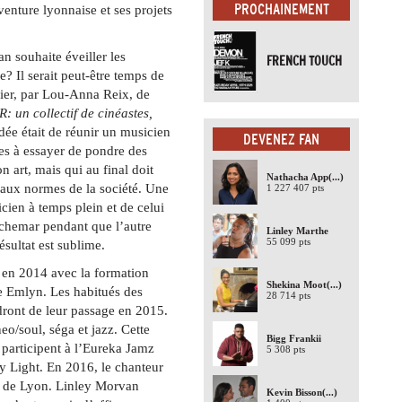
PROCHAINEMENT
venture lyonnaise et ses projets
n souhaite éveiller les
FRENCH TOUCH
? Il serait peut-être temps de
lier, par Lou-Anna Reix, de
: un collectif de cinéastes,
idée était de réunir un musicien
DEVENEZ FAN
ées à essayer de pondre des
on art, mais qui au final doit
Nathacha App
(...)
aux normes de la société. Une
1 227 407 pts
cien à temps plein et de celui
auchemar pendant que l’autre
Linley Marthe
55 099 pts
 Le résultat est sublime.
 en 2014 avec la formation
Shekina Moot
(...)
 Emlyn. Les habitués des
28 714 pts
dront de leur passage en 2015.
o/soul, séga et jazz. Cette
Bigg Frankii
participent à l’Eureka Jamz
5 308 pts
by Light. En 2016, le chanteur
ire de Lyon. Linley Morvan
Kevin Bisson
(...)