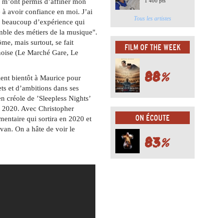
s m’ont permis d’affiner mon
1 400 pts
 à avoir confiance en moi. J’ai
Tous les artistes
c beaucoup d’expérience qui
emble des métiers de la musique".
e, mais surtout, se fait
FILM OF THE WEEK
anoise (Le Marché Gare, Le
88
%
ient bientôt à Maurice pour
ets et d’ambitions dans ses
en créole de ’Sleepless Nights’
n 2020. Avec Christopher
ON ÉCOUTE
entaire qui sortira en 2020 et
rvan. On a hâte de voir le
83
%