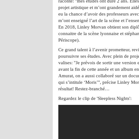
raconte: "mes études ont duré 2 ans. Elle
projet artistique et m’ont grandement aidé
eu la chance d’avoir des professeurs ave
m’ont enseigné l’art de la scène et l’ens
En 2018, Linley Morvan obtient son diplôm
connaitre de la scène lyonnaise et stéph
Périscope).
Ce grand talent à l’avenir prometteur, rev
poursuivre ses études. Avec plein de proj
valises: "Je prévois de sortir une version 
avant la fin de cette année et un album e
Amurat, on a aussi collaboré sur un docum
qui s’intitule ‘Moris’", précise Linley Mo
résultat! Restez-branché…
Regardez le clip de 'Sleepless Nights':