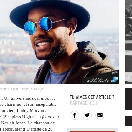
urbanne, Lyon. Crédit: Elsa Dpz
n. Un univers musical
groovy
,
e charisme, et son inséparable
auricien, Linley Morvan a
r. ‘Sleepless Nights’ en
featuring
u Keziah Jones. La chanson est
r absolument! L’artiste de 26