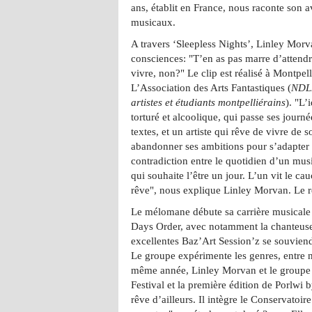
ans, établit en France, nous raconte son a
musicaux.
A travers ‘Sleepless Nights’, Linley Morva
consciences: "T’en as pas marre d’attendre
vivre, non?" Le clip est réalisé à Montpel
L’Association des Arts Fantastiques (
NDLR
artistes et étudiants montpelliérains
). "L’
torturé et alcoolique, qui passe ses journ
textes, et un artiste qui rêve de vivre de s
abandonner ses ambitions pour s’adapter 
contradiction entre le quotidien d’un musi
qui souhaite l’être un jour. L’un vit le c
rêve", nous explique Linley Morvan.
Le mélomane débute sa carrière musicale
Days Order, avec notamment la chanteuse
excellentes Baz’Art Session’z se souvien
Le groupe expérimente les genres, entre ne
même année, Linley Morvan et le groupe 
Festival et la première édition de Porlwi 
rêve d’ailleurs. Il intègre le Conservato